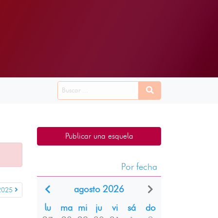
Publicar una esquela
Por fecha
agosto 2026
2025
lu
ma
mi
ju
vi
sá
do