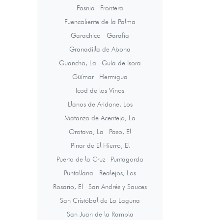
Fasnia
Frontera
Fuencaliente de la Palma
Garachico
Garafía
Granadilla de Abona
Guancha, La
Guía de Isora
Güímar
Hermigua
Icod de los Vinos
Llanos de Aridane, Los
Matanza de Acentejo, La
Orotava, La
Paso, El
Pinar de El Hierro, El
Puerto de la Cruz
Puntagorda
Puntallana
Realejos, Los
Rosario, El
San Andrés y Sauces
San Cristóbal de La Laguna
San Juan de la Rambla