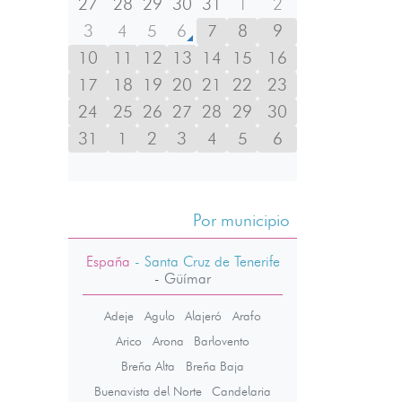
27
28
29
30
31
1
2
3
4
5
6
7
8
9
10
11
12
13
14
15
16
17
18
19
20
21
22
23
24
25
26
27
28
29
30
31
1
2
3
4
5
6
Por municipio
España
- Santa Cruz de Tenerife
-
Güímar
Adeje
Agulo
Alajeró
Arafo
Arico
Arona
Barlovento
Breña Alta
Breña Baja
Buenavista del Norte
Candelaria