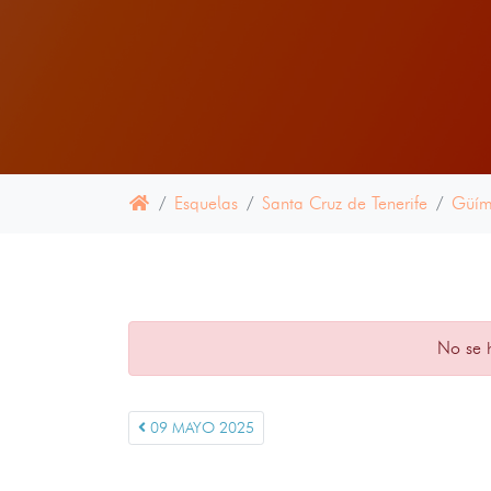
Esquelas
Santa Cruz de Tenerife
Güím
No se 
09 MAYO 2025