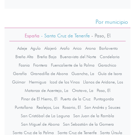
Por municipio
España
- Santa Cruz de Tenerife
-
Paso, El
Adeje
Agulo
Alajeró
Arafo
Arico
Arona
Barlovento
Breña Alta
Breña Baja
Buenavista del Norte
Candelaria
Fasnia
Frontera
Fuencaliente de la Palma
Garachico
Garafía
Granadilla de Abona
Guancha, La
Guía de Isora
Güímar
Hermigua
Icod de los Vinos
Llanos de Aridane, Los
Matanza de Acentejo, La
Orotava, La
Paso, El
Pinar de El Hierro, El
Puerto de la Cruz
Puntagorda
Puntallana
Realejos, Los
Rosario, El
San Andrés y Sauces
San Cristóbal de La Laguna
San Juan de la Rambla
San Miguel de Abona
San Sebastián de la Gomera
Santa Cruz de la Palma
Santa Cruz de Tenerife
Santa Úrsula