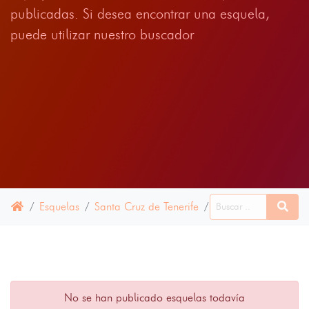
publicadas. Si desea encontrar una esquela,
puede utilizar nuestro buscador
Esquelas
Santa Cruz de Tenerife
Paso, El
10 MAYO
No se han publicado esquelas todavía