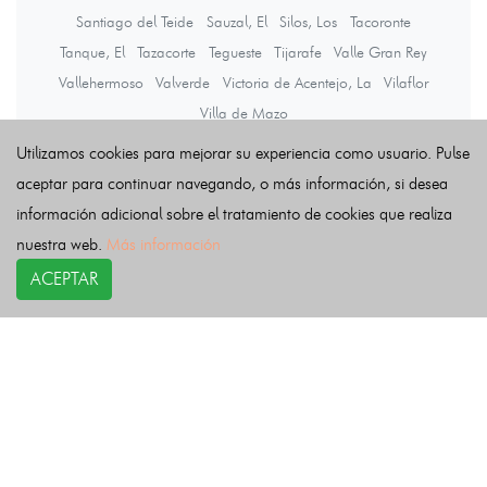
Santiago del Teide
Sauzal, El
Silos, Los
Tacoronte
Tanque, El
Tazacorte
Tegueste
Tijarafe
Valle Gran Rey
Vallehermoso
Valverde
Victoria de Acentejo, La
Vilaflor
Villa de Mazo
Utilizamos cookies para mejorar su experiencia como usuario. Pulse
aceptar para continuar navegando, o más información, si desea
Últimas noticias
información adicional sobre el tratamiento de cookies que realiza
nuestra web.
Más información
ACEPTAR
COPYRIGHT©
esquelas.es
2026.
Esquelas
Todos los derechos reservados.
Publicar esquelas
Noticias
Política de privacidad
Buscador