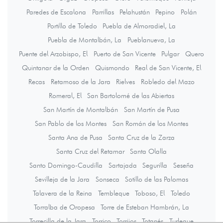
Paredes de Escalona
Parrillas
Pelahustán
Pepino
Polán
Portillo de Toledo
Puebla de Almoradiel, La
Puebla de Montalbán, La
Pueblanueva, La
Puente del Arzobispo, El
Puerto de San Vicente
Pulgar
Quero
Quintanar de la Orden
Quismondo
Real de San Vicente, El
Recas
Retamoso de la Jara
Rielves
Robledo del Mazo
Romeral, El
San Bartolomé de las Abiertas
San Martín de Montalbán
San Martín de Pusa
San Pablo de los Montes
San Román de los Montes
Santa Ana de Pusa
Santa Cruz de la Zarza
Santa Cruz del Retamar
Santa Olalla
Santo Domingo-Caudilla
Sartajada
Segurilla
Seseña
Sevilleja de la Jara
Sonseca
Sotillo de las Palomas
Talavera de la Reina
Tembleque
Toboso, El
Toledo
Torralba de Oropesa
Torre de Esteban Hambrán, La
Torrecilla de la Jara
Torrico
Torrijos
Totanés
Turleque