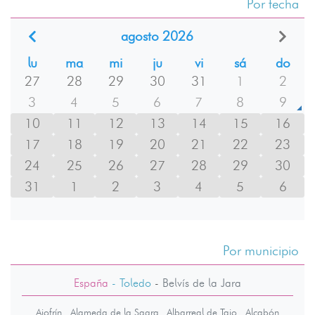
Por fecha
agosto 2026
lu
ma
mi
ju
vi
sá
do
27
28
29
30
31
1
2
3
4
5
6
7
8
9
10
11
12
13
14
15
16
17
18
19
20
21
22
23
24
25
26
27
28
29
30
31
1
2
3
4
5
6
Por municipio
España
- Toledo
-
Belvís de la Jara
Ajofrín
Alameda de la Sagra
Albarreal de Tajo
Alcabón