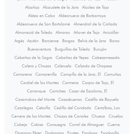
Alcañizo
Alcaudete de la Jara
Alcolea de Tajo
Aldea en Cabo
Aldeanueva de Barbarroya
Aldeanueva de San Bartolomé
Almendral de la Cañada
Almonacid de Toledo
Almorox
Añover de Tajo
Arcicóllar
Argés
Azután
Barcience
Bargas
Belvís de la Jara
Borox
Buenaventura
Burguillos de Toledo
Burujón
Cabañas de la Sagra
Cabañas de Yepes
Cabezamesada
Calera y Chozas
Caleruela
Calzada de Oropesa
Camarena
Camarenilla
Campillo de la Jara, El
Camuñas
Cardiel de los Montes
Carmena
Carpio de Tajo, El
Carranque
Carriches
Casar de Escalona, El
Casarrubios del Monte
Casasbuenas
Castillo de Bayuela
Cazalegas
Cebolla
Cedillo del Condado
Cerralbos, Los
Cervera de los Montes
Chozas de Canales
Chueca
Ciruelos
Cobeja
Cobisa
Consuegra
Corral de Almaguer
Cuerva
Domingo Pérez
Dosbarrios
Erustes
Escalona
Escalonilla