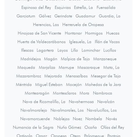
Espinoso del Rey
Esquivias
Estrella, La
Fuensalida
Garciotum
Gálvez
Gerindote
Guadamur
Guardia, La
Herencias, Las
Herreruela de Oropesa
Hinojosa de San Vicente
Hontanar
Hormigos
Huecas
Huerta de Valdecarábanos
Iglesuela, La
Illán de Vacas
Illescas
Lagartera
Layos
Lillo
Lominchar
Lucillos
Madridejos
Magán
Malpica de Tajo
Manzaneque
Maqueda
Marjaliza
Marrupe
Mascaraque
Mata, La
Mazarambroz
Mejorada
Menasalbas
Mesegar de Tajo
Méntrida
Miguel Esteban
Mocejón
Mohedas de la Jara
Montearagón
Montesclaros
Mora
Nambroca
Nava de Ricomalillo, La
Navahermosa
Navalcán
Navalmoralejo
Navalmorales, Los
Navalucillos, Los
Navamorcuende
Noblejas
Noez
Nombela
Novés
Numancia de la Sagra
Nuño Gómez
Ocaña
Olías del Rey
Ontígola
Orgaz
Oropesa
Otero
Palomeque
Pantoja