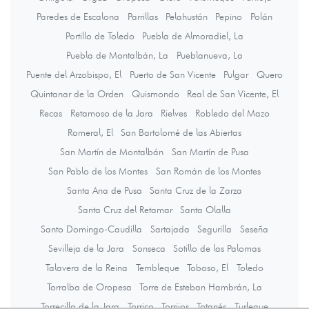
Paredes de Escalona
Parrillas
Pelahustán
Pepino
Polán
Portillo de Toledo
Puebla de Almoradiel, La
Puebla de Montalbán, La
Pueblanueva, La
Puente del Arzobispo, El
Puerto de San Vicente
Pulgar
Quero
Quintanar de la Orden
Quismondo
Real de San Vicente, El
Recas
Retamoso de la Jara
Rielves
Robledo del Mazo
Romeral, El
San Bartolomé de las Abiertas
San Martín de Montalbán
San Martín de Pusa
San Pablo de los Montes
San Román de los Montes
Santa Ana de Pusa
Santa Cruz de la Zarza
Santa Cruz del Retamar
Santa Olalla
Santo Domingo-Caudilla
Sartajada
Segurilla
Seseña
Sevilleja de la Jara
Sonseca
Sotillo de las Palomas
Talavera de la Reina
Tembleque
Toboso, El
Toledo
Torralba de Oropesa
Torre de Esteban Hambrán, La
Torrecilla de la Jara
Torrico
Torrijos
Totanés
Turleque