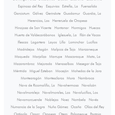
Espinoso del Rey
Esquivias
Estrella, La
Fuensalida
Garciotum
Gálvez
Gerindote
Guadamur
Guardia, La
Herencias, Las
Herreruela de Oropesa
Hinojosa de San Vicente
Hontanar
Hormigos
Huecas
Huerta de Valdecarábanos
Iglesuela, La
Illán de Vacas
Illescas
Lagartera
Layos
Lillo
Lominchar
Lucillos
Madridejos
Magán
Malpica de Tajo
Manzaneque
Maqueda
Marjaliza
Marrupe
Mascaraque
Mata, La
Mazarambroz
Mejorada
Menasalbas
Mesegar de Tajo
Méntrida
Miguel Esteban
Mocejón
Mohedas de la Jara
Montearagón
Montesclaros
Mora
Nambroca
Nava de Ricomalillo, La
Navahermosa
Navalcán
Navalmoralejo
Navalmorales, Los
Navalucillos, Los
Navamorcuende
Noblejas
Noez
Nombela
Novés
Numancia de la Sagra
Nuño Gómez
Ocaña
Olías del Rey
Ontígola
Orgaz
Oropesa
Otero
Palomeque
Pantoja