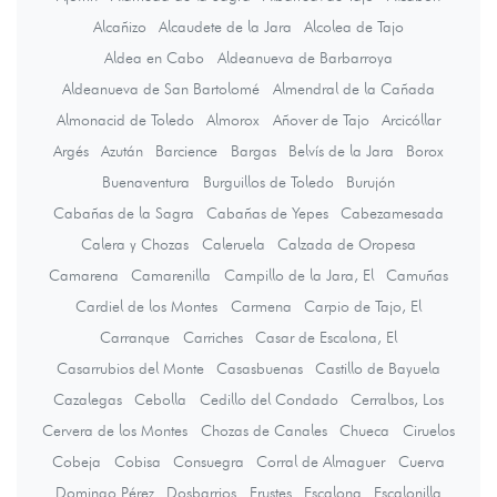
Alcañizo
Alcaudete de la Jara
Alcolea de Tajo
Aldea en Cabo
Aldeanueva de Barbarroya
Aldeanueva de San Bartolomé
Almendral de la Cañada
Almonacid de Toledo
Almorox
Añover de Tajo
Arcicóllar
Argés
Azután
Barcience
Bargas
Belvís de la Jara
Borox
Buenaventura
Burguillos de Toledo
Burujón
Cabañas de la Sagra
Cabañas de Yepes
Cabezamesada
Calera y Chozas
Caleruela
Calzada de Oropesa
Camarena
Camarenilla
Campillo de la Jara, El
Camuñas
Cardiel de los Montes
Carmena
Carpio de Tajo, El
Carranque
Carriches
Casar de Escalona, El
Casarrubios del Monte
Casasbuenas
Castillo de Bayuela
Cazalegas
Cebolla
Cedillo del Condado
Cerralbos, Los
Cervera de los Montes
Chozas de Canales
Chueca
Ciruelos
Cobeja
Cobisa
Consuegra
Corral de Almaguer
Cuerva
Domingo Pérez
Dosbarrios
Erustes
Escalona
Escalonilla