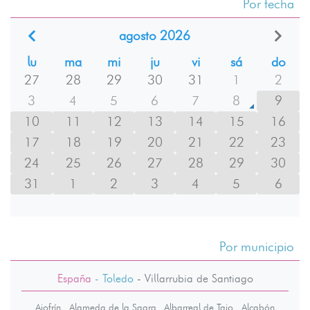
Por fecha
agosto 2026
lu
ma
mi
ju
vi
sá
do
27
28
29
30
31
1
2
3
4
5
6
7
8
9
10
11
12
13
14
15
16
17
18
19
20
21
22
23
24
25
26
27
28
29
30
31
1
2
3
4
5
6
Por municipio
España
- Toledo
-
Villarrubia de Santiago
Ajofrín
Alameda de la Sagra
Albarreal de Tajo
Alcabón