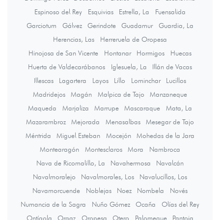
Espinoso del Rey
Esquivias
Estrella, La
Fuensalida
Garciotum
Gálvez
Gerindote
Guadamur
Guardia, La
Herencias, Las
Herreruela de Oropesa
Hinojosa de San Vicente
Hontanar
Hormigos
Huecas
Huerta de Valdecarábanos
Iglesuela, La
Illán de Vacas
Illescas
Lagartera
Layos
Lillo
Lominchar
Lucillos
Madridejos
Magán
Malpica de Tajo
Manzaneque
Maqueda
Marjaliza
Marrupe
Mascaraque
Mata, La
Mazarambroz
Mejorada
Menasalbas
Mesegar de Tajo
Méntrida
Miguel Esteban
Mocejón
Mohedas de la Jara
Montearagón
Montesclaros
Mora
Nambroca
Nava de Ricomalillo, La
Navahermosa
Navalcán
Navalmoralejo
Navalmorales, Los
Navalucillos, Los
Navamorcuende
Noblejas
Noez
Nombela
Novés
Numancia de la Sagra
Nuño Gómez
Ocaña
Olías del Rey
Ontígola
Orgaz
Oropesa
Otero
Palomeque
Pantoja