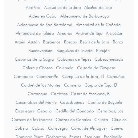
Alcañizo
Alcaudete de la Jara
Alcolea de Tajo
Aldea en Cabo
Aldeanueva de Barbarroya
Aldeanueva de San Bartolomé
Almendral de la Cañada
Almonacid de Toledo
Almorox
Añover de Tajo
Arcicóllar
Argés
Azután
Barcience
Bargas
Belvís de la Jara
Borox
Buenaventura
Burguillos de Toledo
Burujón
Cabañas de la Sagra
Cabañas de Yepes
Cabezamesada
Calera y Chozas
Caleruela
Calzada de Oropesa
Camarena
Camarenilla
Campillo de la Jara, El
Camuñas
Cardiel de los Montes
Carmena
Carpio de Tajo, El
Carranque
Carriches
Casar de Escalona, El
Casarrubios del Monte
Casasbuenas
Castillo de Bayuela
Cazalegas
Cebolla
Cedillo del Condado
Cerralbos, Los
Cervera de los Montes
Chozas de Canales
Chueca
Ciruelos
Cobeja
Cobisa
Consuegra
Corral de Almaguer
Cuerva
Domingo Pérez
Dosbarrios
Erustes
Escalona
Escalonilla