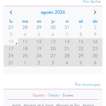
Por fecha
agosto 2026
lu
ma
mi
ju
vi
sá
do
27
28
29
30
31
1
2
3
4
5
6
7
8
9
10
11
12
13
14
15
16
17
18
19
20
21
22
23
24
25
26
27
28
29
30
31
1
2
3
4
5
6
Por municipio
España
- Toledo
-
Erustes
Ajofrín
Alameda de la Sagra
Albarreal de Tajo
Alcabón