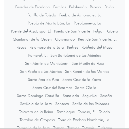
Paredes de Escalona
Parrillas
Pelahustán
Pepino
Polán
Portillo de Toledo
Puebla de Almoradiel, La
Puebla de Montalbán, La
Pueblanueva, La
Puente del Arzobispo, El
Puerto de San Vicente
Pulgar
Quero
Quintanar de la Orden
Quismondo
Real de San Vicente, El
Recas
Retamoso de la Jara
Rielves
Robledo del Mazo
Romeral, El
San Bartolomé de las Abiertas
San Martín de Montalbán
San Martín de Pusa
San Pablo de los Montes
San Román de los Montes
Santa Ana de Pusa
Santa Cruz de la Zarza
Santa Cruz del Retamar
Santa Olalla
Santo Domingo-Caudilla
Sartajada
Segurilla
Seseña
Sevilleja de la Jara
Sonseca
Sotillo de las Palomas
Talavera de la Reina
Tembleque
Toboso, El
Toledo
Torralba de Oropesa
Torre de Esteban Hambrán, La
Torrecilla de la Jara
Torrico
Torrijos
Totanés
Turleque