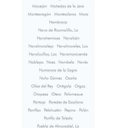
Mocejón
Mohedas de la Jara
Montearagón
Montesclaros
Mora
Nambroca
Nava de Ricomalillo, La
Navahermosa
Navalcán
Navalmoralejo
Navalmorales, Los
Navalucillos, Los
Navamorcuende
Noblejas
Noez
Nombela
Novés
Numancia de la Sagra
Nuño Gómez
Ocaña
Olías del Rey
Ontígola
Orgaz
Oropesa
Otero
Palomeque
Pantoja
Paredes de Escalona
Parrillas
Pelahustán
Pepino
Polán
Portillo de Toledo
Puebla de Almoradiel, La