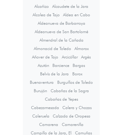
Alcañizo
Alcaudete de la Jara
Alcolea de Tajo
Aldea en Cabo
Aldeanueva de Barbarroya
Aldeanueva de San Bartolomé
Almendral de la Cañada
Almonacid de Toledo
Almorox
Añover de Tajo
Arcicóllar
Argés
Azután
Barcience
Bargas
Belvís de la Jara
Borox
Buenaventura
Burguillos de Toledo
Burujón
Cabañas de la Sagra
Cabañas de Yepes
Cabezamesada
Calera y Chozas
Caleruela
Calzada de Oropesa
Camarena
Camarenilla
Campillo de la Jara, El
Camuñas