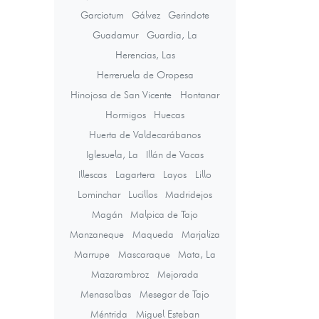
Garciotum
Gálvez
Gerindote
Guadamur
Guardia, La
Herencias, Las
Herreruela de Oropesa
Hinojosa de San Vicente
Hontanar
Hormigos
Huecas
Huerta de Valdecarábanos
Iglesuela, La
Illán de Vacas
Illescas
Lagartera
Layos
Lillo
Lominchar
Lucillos
Madridejos
Magán
Malpica de Tajo
Manzaneque
Maqueda
Marjaliza
Marrupe
Mascaraque
Mata, La
Mazarambroz
Mejorada
Menasalbas
Mesegar de Tajo
Méntrida
Miguel Esteban