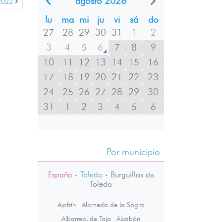
agosto 2026
2022
lu
ma
mi
ju
vi
sá
do
27
28
29
30
31
1
2
3
4
5
6
7
8
9
10
11
12
13
14
15
16
17
18
19
20
21
22
23
24
25
26
27
28
29
30
31
1
2
3
4
5
6
Por municipio
España
- Toledo
-
Burguillos de
Toledo
Ajofrín
Alameda de la Sagra
Albarreal de Tajo
Alcabón