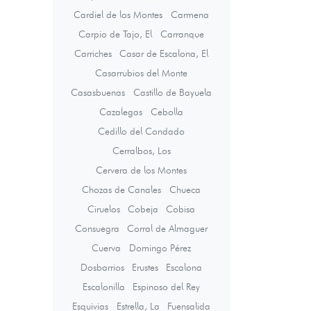
Cardiel de los Montes
Carmena
Carpio de Tajo, El
Carranque
Carriches
Casar de Escalona, El
Casarrubios del Monte
Casasbuenas
Castillo de Bayuela
Cazalegas
Cebolla
Cedillo del Condado
Cerralbos, Los
Cervera de los Montes
Chozas de Canales
Chueca
Ciruelos
Cobeja
Cobisa
Consuegra
Corral de Almaguer
Cuerva
Domingo Pérez
Dosbarrios
Erustes
Escalona
Escalonilla
Espinoso del Rey
Esquivias
Estrella, La
Fuensalida