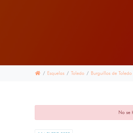
Esquelas
Toledo
Burguillos de Toledo
No se 