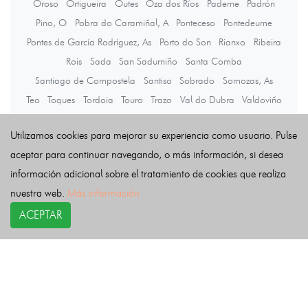
Oroso
Ortigueira
Outes
Oza dos Ríos
Paderne
Padrón
Pino, O
Pobra do Caramiñal, A
Ponteceso
Pontedeume
Pontes de García Rodríguez, As
Porto do Son
Rianxo
Ribeira
Rois
Sada
San Sadurniño
Santa Comba
Santiago de Compostela
Santiso
Sobrado
Somozas, As
Teo
Toques
Tordoia
Touro
Trazo
Val do Dubra
Valdoviño
Vedra
Vilarmaior
Vilasantar
Vimianzo
Zas
Utilizamos cookies para mejorar su experiencia como usuario. Pulse
aceptar para continuar navegando, o más información, si desea
Últimas noticias
información adicional sobre el tratamiento de cookies que realiza
nuestra web.
Más información
ACEPTAR
COPYRIGHT©
esquelas.es
2026.
Esquelas