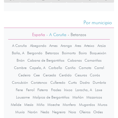
Por municipio
España
- A Coruña
-
Betanzos
A Coruña
Abegondo
Ames
Aranga
Ares
Arteixo
Arzúa
Baña, A
Bergondo
Betanzos
Boimorto
Boiro
Boqueixón
Brión
Cabana de Bergantiños
Cabanas
Camariñas
Cambre
Capela, A
Carballo
Cariño
Carnota
Carral
Cedeira
Cee
Cerceda
Cerdido
Cesuras
Coirós
Corcubión
Coristanco
Culleredo
Curtis
Dodro
Dumbría
Fene
Ferrol
Fisterra
Frades
Irixoa
Laracha, A
Laxe
Lousame
Malpica de Bergantiños
Mañón
Mazaricos
Melide
Mesía
Miño
Moeche
Monfero
Mugardos
Muros
Muxía
Narón
Neda
Negreira
Noia
Oleiros
Ordes