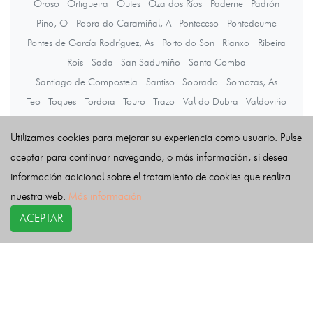
Oroso
Ortigueira
Outes
Oza dos Ríos
Paderne
Padrón
Pino, O
Pobra do Caramiñal, A
Ponteceso
Pontedeume
Pontes de García Rodríguez, As
Porto do Son
Rianxo
Ribeira
Rois
Sada
San Sadurniño
Santa Comba
Santiago de Compostela
Santiso
Sobrado
Somozas, As
Teo
Toques
Tordoia
Touro
Trazo
Val do Dubra
Valdoviño
Vedra
Vilarmaior
Vilasantar
Vimianzo
Zas
Utilizamos cookies para mejorar su experiencia como usuario. Pulse
aceptar para continuar navegando, o más información, si desea
Últimas noticias
información adicional sobre el tratamiento de cookies que realiza
nuestra web.
Más información
ACEPTAR
COPYRIGHT©
esquelas.es
2026.
Esquelas