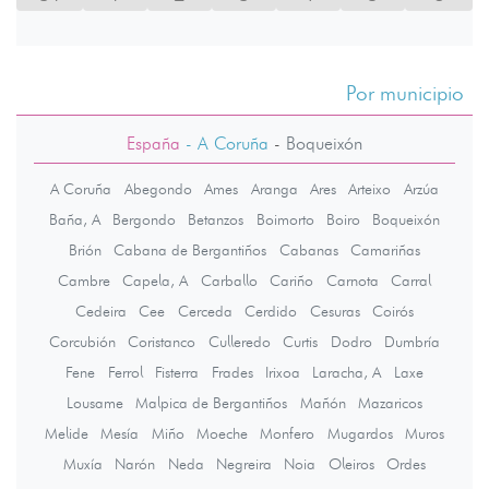
Por municipio
España
- A Coruña
-
Boqueixón
A Coruña
Abegondo
Ames
Aranga
Ares
Arteixo
Arzúa
Baña, A
Bergondo
Betanzos
Boimorto
Boiro
Boqueixón
Brión
Cabana de Bergantiños
Cabanas
Camariñas
Cambre
Capela, A
Carballo
Cariño
Carnota
Carral
Cedeira
Cee
Cerceda
Cerdido
Cesuras
Coirós
Corcubión
Coristanco
Culleredo
Curtis
Dodro
Dumbría
Fene
Ferrol
Fisterra
Frades
Irixoa
Laracha, A
Laxe
Lousame
Malpica de Bergantiños
Mañón
Mazaricos
Melide
Mesía
Miño
Moeche
Monfero
Mugardos
Muros
Muxía
Narón
Neda
Negreira
Noia
Oleiros
Ordes