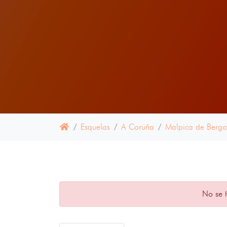
Esquelas
A Coruña
Malpica de Berga
No se 