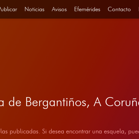
Publicar
Noticias
Avisos
Efemérides
Contacto
ca de Bergantiños, A Cor
las publicadas. Si desea encontrar una esquela, pued