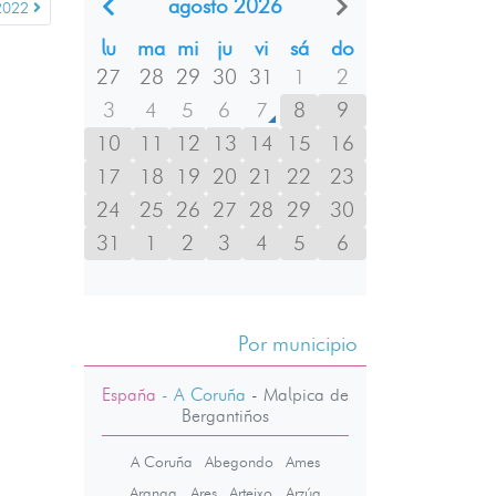
agosto 2026
2022
lu
ma
mi
ju
vi
sá
do
27
28
29
30
31
1
2
3
4
5
6
7
8
9
10
11
12
13
14
15
16
17
18
19
20
21
22
23
24
25
26
27
28
29
30
31
1
2
3
4
5
6
Por municipio
España
- A Coruña
-
Malpica de
Bergantiños
A Coruña
Abegondo
Ames
Aranga
Ares
Arteixo
Arzúa