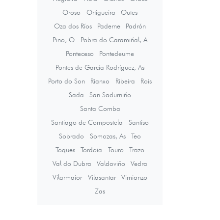
Oroso
Ortigueira
Outes
Oza dos Ríos
Paderne
Padrón
Pino, O
Pobra do Caramiñal, A
Ponteceso
Pontedeume
Pontes de García Rodríguez, As
Porto do Son
Rianxo
Ribeira
Rois
Sada
San Sadurniño
Santa Comba
Santiago de Compostela
Santiso
Sobrado
Somozas, As
Teo
Toques
Tordoia
Touro
Trazo
Val do Dubra
Valdoviño
Vedra
Vilarmaior
Vilasantar
Vimianzo
Zas