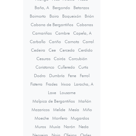
Baña, A
Bergondo
Betanzos
Boimorto
Boiro
Boqueixón
Brión
Cabana de Bergantiños
Cabanas
Camariñas
Cambre
Capela, A
Carballo
Cariño
Carnota
Carral
Cedeira
Cee
Cerceda
Cerdido
Cesuras
Coirós
Corcubión
Coristanco
Culleredo
Curtis
Dodro
Dumbría
Fene
Ferrol
Fisterra
Frades
Irixoa
Laracha, A
Laxe
Lousame
Malpica de Bergantiños
Mañón
Mazaricos
Melide
Mesía
Miño
Moeche
Monfero
Mugardos
Muros
Muxía
Narón
Neda
Negreira
Noia
Oleiros
Ordes