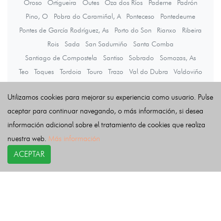
Oroso
Ortigueira
Outes
Oza dos Ríos
Paderne
Padrón
Pino, O
Pobra do Caramiñal, A
Ponteceso
Pontedeume
Pontes de García Rodríguez, As
Porto do Son
Rianxo
Ribeira
Rois
Sada
San Sadurniño
Santa Comba
Santiago de Compostela
Santiso
Sobrado
Somozas, As
Teo
Toques
Tordoia
Touro
Trazo
Val do Dubra
Valdoviño
Vedra
Vilarmaior
Vilasantar
Vimianzo
Zas
Utilizamos cookies para mejorar su experiencia como usuario. Pulse
aceptar para continuar navegando, o más información, si desea
Últimas noticias
información adicional sobre el tratamiento de cookies que realiza
nuestra web.
Más información
ACEPTAR
COPYRIGHT©
esquelas.es
2026.
Esquelas