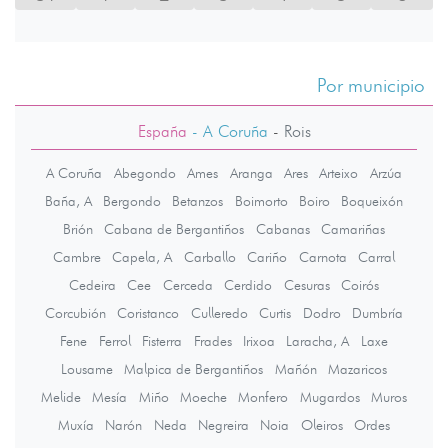
Por municipio
España
- A Coruña
-
Rois
A Coruña
Abegondo
Ames
Aranga
Ares
Arteixo
Arzúa
Baña, A
Bergondo
Betanzos
Boimorto
Boiro
Boqueixón
Brión
Cabana de Bergantiños
Cabanas
Camariñas
Cambre
Capela, A
Carballo
Cariño
Carnota
Carral
Cedeira
Cee
Cerceda
Cerdido
Cesuras
Coirós
Corcubión
Coristanco
Culleredo
Curtis
Dodro
Dumbría
Fene
Ferrol
Fisterra
Frades
Irixoa
Laracha, A
Laxe
Lousame
Malpica de Bergantiños
Mañón
Mazaricos
Melide
Mesía
Miño
Moeche
Monfero
Mugardos
Muros
Muxía
Narón
Neda
Negreira
Noia
Oleiros
Ordes