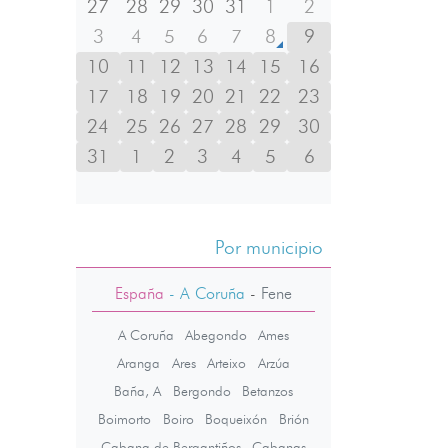
27
28
29
30
31
1
2
3
4
5
6
7
8
9
10
11
12
13
14
15
16
17
18
19
20
21
22
23
24
25
26
27
28
29
30
31
1
2
3
4
5
6
Por municipio
España
- A Coruña
-
Fene
A Coruña
Abegondo
Ames
Aranga
Ares
Arteixo
Arzúa
Baña, A
Bergondo
Betanzos
Boimorto
Boiro
Boqueixón
Brión
Cabana de Bergantiños
Cabanas