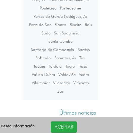
Ponteceso
Pontedeume
Pontes de García Rodríguez, As
Porto do Son
Rianxo
Ribeira
Rois
Sada
San Sadurniño
Santa Comba
Santiago de Compostela
Santiso
Sobrado
Somozas, As
Teo
Toques
Tordoia
Touro
Trazo
Val do Dubra
Valdoviño
Vedra
Vilarmaior
Vilasantar
Vimianzo
Zas
Últimas noticias
i desea información
ACEPTAR