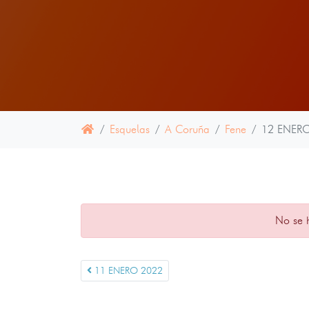
Esquelas
A Coruña
Fene
12 ENER
No se 
11 ENERO 2022