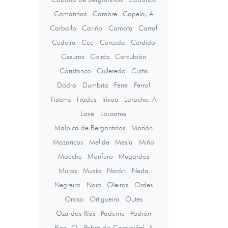
Camariñas
Cambre
Capela, A
Carballo
Cariño
Carnota
Carral
Cedeira
Cee
Cerceda
Cerdido
Cesuras
Coirós
Corcubión
Coristanco
Culleredo
Curtis
Dodro
Dumbría
Fene
Ferrol
Fisterra
Frades
Irixoa
Laracha, A
Laxe
Lousame
Malpica de Bergantiños
Mañón
Mazaricos
Melide
Mesía
Miño
Moeche
Monfero
Mugardos
Muros
Muxía
Narón
Neda
Negreira
Noia
Oleiros
Ordes
Oroso
Ortigueira
Outes
Oza dos Ríos
Paderne
Padrón
Pino, O
Pobra do Caramiñal, A