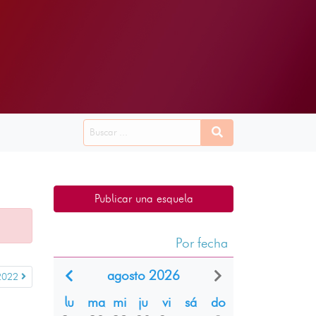
Publicar una esquela
Por fecha
agosto 2026
2022
lu
ma
mi
ju
vi
sá
do