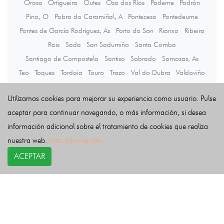
Oroso
Ortigueira
Outes
Oza dos Ríos
Paderne
Padrón
Pino, O
Pobra do Caramiñal, A
Ponteceso
Pontedeume
Pontes de García Rodríguez, As
Porto do Son
Rianxo
Ribeira
Rois
Sada
San Sadurniño
Santa Comba
Santiago de Compostela
Santiso
Sobrado
Somozas, As
Teo
Toques
Tordoia
Touro
Trazo
Val do Dubra
Valdoviño
Vedra
Vilarmaior
Vilasantar
Vimianzo
Zas
Utilizamos cookies para mejorar su experiencia como usuario. Pulse
aceptar para continuar navegando, o más información, si desea
Últimas noticias
información adicional sobre el tratamiento de cookies que realiza
nuestra web.
Más información
ACEPTAR
COPYRIGHT©
esquelas.es
2026.
Esquelas