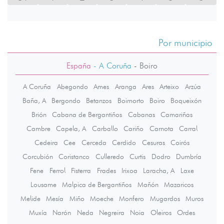
Por municipio
España
- A Coruña
-
Boiro
A Coruña
Abegondo
Ames
Aranga
Ares
Arteixo
Arzúa
Baña, A
Bergondo
Betanzos
Boimorto
Boiro
Boqueixón
Brión
Cabana de Bergantiños
Cabanas
Camariñas
Cambre
Capela, A
Carballo
Cariño
Carnota
Carral
Cedeira
Cee
Cerceda
Cerdido
Cesuras
Coirós
Corcubión
Coristanco
Culleredo
Curtis
Dodro
Dumbría
Fene
Ferrol
Fisterra
Frades
Irixoa
Laracha, A
Laxe
Lousame
Malpica de Bergantiños
Mañón
Mazaricos
Melide
Mesía
Miño
Moeche
Monfero
Mugardos
Muros
Muxía
Narón
Neda
Negreira
Noia
Oleiros
Ordes