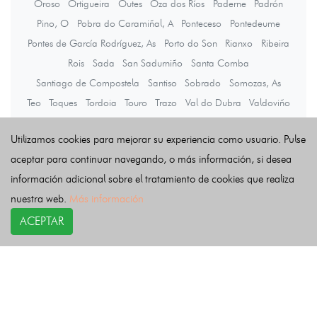
Oroso
Ortigueira
Outes
Oza dos Ríos
Paderne
Padrón
Pino, O
Pobra do Caramiñal, A
Ponteceso
Pontedeume
Pontes de García Rodríguez, As
Porto do Son
Rianxo
Ribeira
Rois
Sada
San Sadurniño
Santa Comba
Santiago de Compostela
Santiso
Sobrado
Somozas, As
Teo
Toques
Tordoia
Touro
Trazo
Val do Dubra
Valdoviño
Vedra
Vilarmaior
Vilasantar
Vimianzo
Zas
Utilizamos cookies para mejorar su experiencia como usuario. Pulse
aceptar para continuar navegando, o más información, si desea
Últimas noticias
información adicional sobre el tratamiento de cookies que realiza
nuestra web.
Más información
ACEPTAR
COPYRIGHT©
esquelas.es
2026.
Esquelas