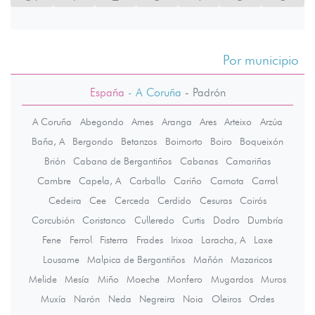
Por municipio
España
- A Coruña
-
Padrón
A Coruña
Abegondo
Ames
Aranga
Ares
Arteixo
Arzúa
Baña, A
Bergondo
Betanzos
Boimorto
Boiro
Boqueixón
Brión
Cabana de Bergantiños
Cabanas
Camariñas
Cambre
Capela, A
Carballo
Cariño
Carnota
Carral
Cedeira
Cee
Cerceda
Cerdido
Cesuras
Coirós
Corcubión
Coristanco
Culleredo
Curtis
Dodro
Dumbría
Fene
Ferrol
Fisterra
Frades
Irixoa
Laracha, A
Laxe
Lousame
Malpica de Bergantiños
Mañón
Mazaricos
Melide
Mesía
Miño
Moeche
Monfero
Mugardos
Muros
Muxía
Narón
Neda
Negreira
Noia
Oleiros
Ordes