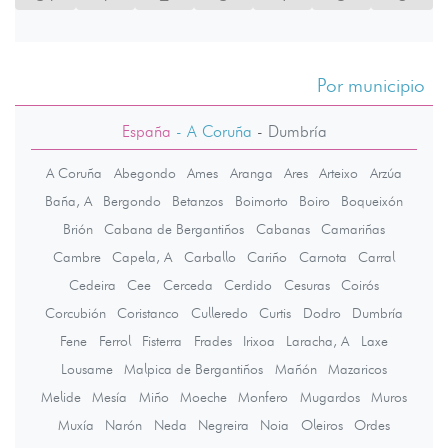
Por municipio
España
- A Coruña
-
Dumbría
A Coruña
Abegondo
Ames
Aranga
Ares
Arteixo
Arzúa
Baña, A
Bergondo
Betanzos
Boimorto
Boiro
Boqueixón
Brión
Cabana de Bergantiños
Cabanas
Camariñas
Cambre
Capela, A
Carballo
Cariño
Carnota
Carral
Cedeira
Cee
Cerceda
Cerdido
Cesuras
Coirós
Corcubión
Coristanco
Culleredo
Curtis
Dodro
Dumbría
Fene
Ferrol
Fisterra
Frades
Irixoa
Laracha, A
Laxe
Lousame
Malpica de Bergantiños
Mañón
Mazaricos
Melide
Mesía
Miño
Moeche
Monfero
Mugardos
Muros
Muxía
Narón
Neda
Negreira
Noia
Oleiros
Ordes