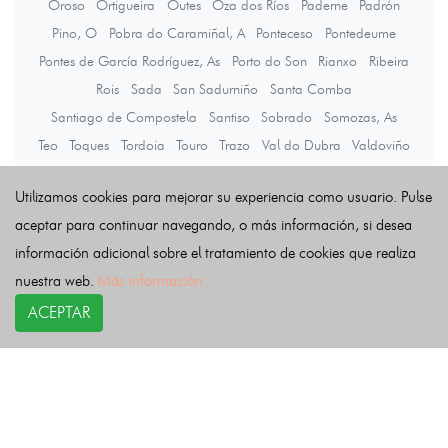
Oroso
Ortigueira
Outes
Oza dos Ríos
Paderne
Padrón
Pino, O
Pobra do Caramiñal, A
Ponteceso
Pontedeume
Pontes de García Rodríguez, As
Porto do Son
Rianxo
Ribeira
Rois
Sada
San Sadurniño
Santa Comba
Santiago de Compostela
Santiso
Sobrado
Somozas, As
Teo
Toques
Tordoia
Touro
Trazo
Val do Dubra
Valdoviño
Vedra
Vilarmaior
Vilasantar
Vimianzo
Zas
Utilizamos cookies para mejorar su experiencia como usuario. Pulse
aceptar para continuar navegando, o más información, si desea
Últimas noticias
información adicional sobre el tratamiento de cookies que realiza
nuestra web.
Más información
ACEPTAR
COPYRIGHT©
esquelas.es
2026.
Esquelas