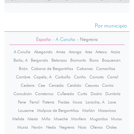
Por municipio
España
- A Coruña
-
Negreira
A Coruña
Abegondo
Ames
Aranga
Ares
Arteixo
Arzúa
Baña, A
Bergondo
Betanzos
Boimorto
Boiro
Boqueixón
Brión
Cabana de Bergantiños
Cabanas
Camariñas
Cambre
Capela, A
Carballo
Cariño
Carnota
Carral
Cedeira
Cee
Cerceda
Cerdido
Cesuras
Coirós
Corcubión
Coristanco
Culleredo
Curtis
Dodro
Dumbría
Fene
Ferrol
Fisterra
Frades
Irixoa
Laracha, A
Laxe
Lousame
Malpica de Bergantiños
Mañón
Mazaricos
Melide
Mesía
Miño
Moeche
Monfero
Mugardos
Muros
Muxía
Narón
Neda
Negreira
Noia
Oleiros
Ordes