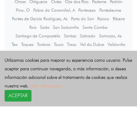
Oroso
Ortigueira
Outes
Oza dos Ríos
Paderne
Padrón
Pino, O
Pobra do Caramiñal, A
Ponteceso
Pontedeume
Pontes de García Rodríguez, As
Porto do Son
Rianxo
Ribeira
Rois
Sada
San Sadurniño
Santa Comba
Santiago de Compostela
Santiso
Sobrado
Somozas, As
Teo
Toques
Tordoia
Touro
Trazo
Val do Dubra
Valdoviño
Vedra
Vilarmaior
Vilasantar
Vimianzo
Zas
Utilizamos cookies para mejorar su experiencia como usuario. Pulse
aceptar para continuar navegando, o más información, si desea
Últimas noticias
información adicional sobre el tratamiento de cookies que realiza
nuestra web.
Más información
ACEPTAR
COPYRIGHT©
esquelas.es
2026.
Esquelas