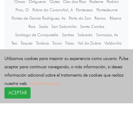
Oroso
Ortigueira
Outes
Oza dos Ríos
Paderne
Padrón
Pino, O
Pobra do Caramiñal, A
Ponteceso
Pontedeume
Pontes de García Rodríguez, As
Porto do Son
Rianxo
Ribeira
Rois
Sada
San Sadurniño
Santa Comba
Santiago de Compostela
Santiso
Sobrado
Somozas, As
Teo
Toques
Tordoia
Touro
Trazo
Val do Dubra
Valdoviño
Vedra
Vilarmaior
Vilasantar
Vimianzo
Zas
Utilizamos cookies para mejorar su experiencia como usuario. Pulse
aceptar para continuar navegando, o más información, si desea
Últimas noticias
información adicional sobre el tratamiento de cookies que realiza
nuestra web.
Más información
ACEPTAR
COPYRIGHT©
esquelas.es
2026.
Esquelas