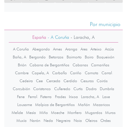
Por municipio
España
- A Coruña
-
Laracha, A
A Coruña
Abegondo
Ames
Aranga
Ares
Arteixo
Arzúa
Baña, A
Bergondo
Betanzos
Boimorto
Boiro
Boqueixón
Brión
Cabana de Bergantiños
Cabanas
Camariñas
Cambre
Capela, A
Carballo
Cariño
Carnota
Carral
Cedeira
Cee
Cerceda
Cerdido
Cesuras
Coirós
Corcubión
Coristanco
Culleredo
Curtis
Dodro
Dumbría
Fene
Ferrol
Fisterra
Frades
Irixoa
Laracha, A
Laxe
Lousame
Malpica de Bergantiños
Mañón
Mazaricos
Melide
Mesía
Miño
Moeche
Monfero
Mugardos
Muros
Muxía
Narón
Neda
Negreira
Noia
Oleiros
Ordes