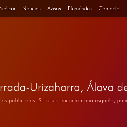
Publicar
Noticias
Avisos
Efemérides
Contacto
rrada-Urizaharra, Álava d
las publicadas. Si desea encontrar una esquela, pued