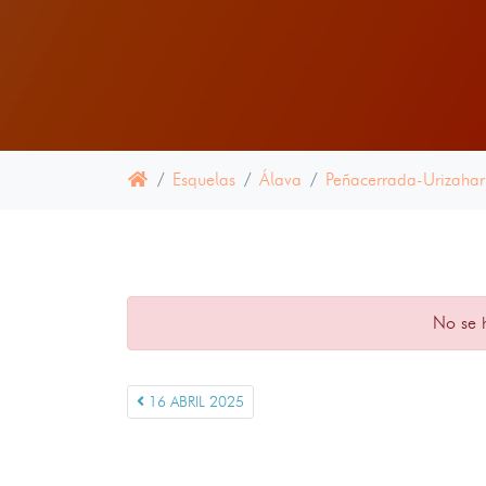
Esquelas
Álava
Peñacerrada-Urizahar
No se 
16 ABRIL 2025