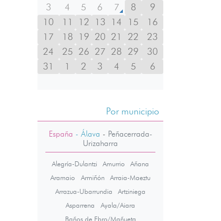
3
4
5
6
7
8
9
10
11
12
13
14
15
16
17
18
19
20
21
22
23
24
25
26
27
28
29
30
31
1
2
3
4
5
6
Por municipio
España
- Álava
-
Peñacerrada-
Urizaharra
Alegría-Dulantzi
Amurrio
Añana
Aramaio
Armiñón
Arraia-Maeztu
Arrazua-Ubarrundia
Artziniega
Asparrena
Ayala/Aiara
Baños de Ebro/Mañueta