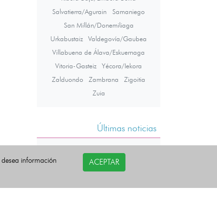
Salvatierra/Agurain
Samaniego
San Millán/Donemiliaga
Urkabustaiz
Valdegovía/Gaubea
Villabuena de Álava/Eskuernaga
Vitoria-Gasteiz
Yécora/Iekora
Zalduondo
Zambrana
Zigoitia
Zuia
Últimas noticias
i desea información
ACEPTAR
COPYRIGHT©
esquelas.es
2026.