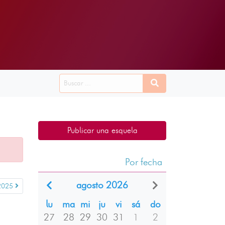
Publicar una esquela
Por fecha
agosto 2026
 2025
lu
ma
mi
ju
vi
sá
do
27
28
29
30
31
1
2