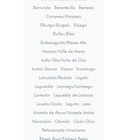
Barrundia
Berantevilla
Bernedo
Campezo/Kanpezu
Elburgo/Burgelu
Elciego
Elvillar/Bilar
Erriberagoitia/Ribera Alta
Harana/Valle de Arana
Iruña Oka/Iruña de Oca
Iruraiz-Gauna
Kripan
Kuartango
Labastida/Bastida
Lagrán
Laguardia
Lanciego/Lantziego
Lantarón
Lapuebla de Labarca
Laudio/Llodio
Legutio
Leza
Moreda de Álava/Moreda Araba
Navaridas
Okondo
Oyón-Oion
Peñacerrada-Urizaharra
Ribera Baja/Erribera Beitia