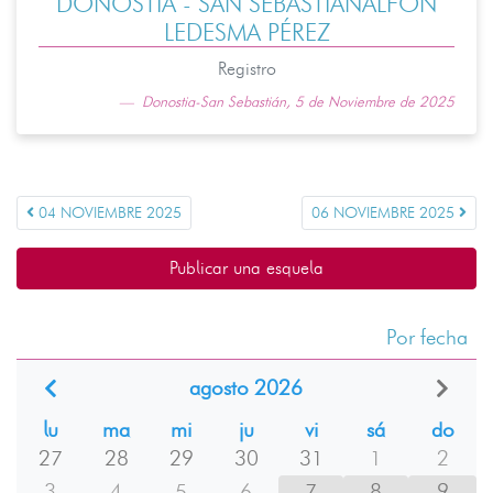
DONOSTIA - SAN SEBASTIÁNALFON
LEDESMA PÉREZ
Registro
Donostia-San Sebastián, 5 de Noviembre de 2025
04 NOVIEMBRE 2025
06 NOVIEMBRE 2025
Publicar una esquela
Por fecha
agosto 2026
lu
ma
mi
ju
vi
sá
do
27
28
29
30
31
1
2
3
4
5
6
7
8
9