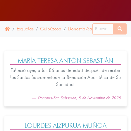
Esquelas
Guipúzcoa
Donostia-San Sebastián
05 
MARÍA TERESA ANTÓN SEBASTIÁN
Falleció ayer, a los 86 años de edad después de recibir
los Santos Sacramentos y la Bendición Apostólica de Su
Santidad.
Donostia-San Sebastián, 5 de Noviembre de 2025
LOURDES AIZPURUA MUÑOA