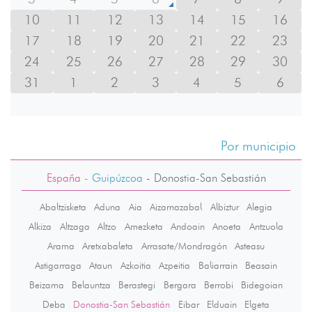
10
11
12
13
14
15
16
17
18
19
20
21
22
23
24
25
26
27
28
29
30
31
1
2
3
4
5
6
Por municipio
España
- Guipúzcoa
-
Donostia-San Sebastián
Abaltzisketa
Aduna
Aia
Aizarnazabal
Albiztur
Alegia
Alkiza
Altzaga
Altzo
Amezketa
Andoain
Anoeta
Antzuola
Arama
Aretxabaleta
Arrasate/Mondragón
Asteasu
Astigarraga
Ataun
Azkoitia
Azpeitia
Baliarrain
Beasain
Beizama
Belauntza
Berastegi
Bergara
Berrobi
Bidegoian
Deba
Donostia-San Sebastián
Eibar
Elduain
Elgeta