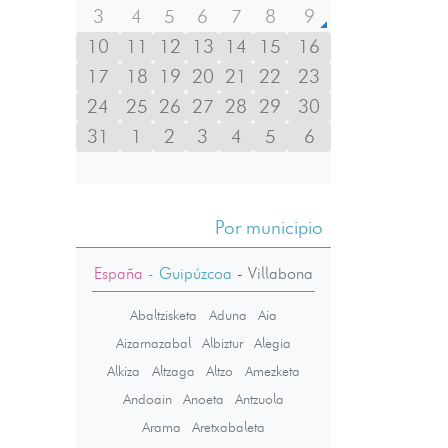
3
4
5
6
7
8
9
10
11
12
13
14
15
16
17
18
19
20
21
22
23
24
25
26
27
28
29
30
31
1
2
3
4
5
6
Por municipio
España
- Guipúzcoa
-
Villabona
Abaltzisketa
Aduna
Aia
Aizarnazabal
Albiztur
Alegia
Alkiza
Altzaga
Altzo
Amezketa
Andoain
Anoeta
Antzuola
Arama
Aretxabaleta