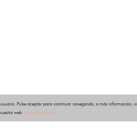
 usuario. Pulse aceptar para continuar navegando, o más información, s
 nuestra web.
Más información