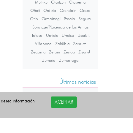
Mutriku
Oiartzun
Olaberria
Oñati
Ordizia
Orendain
Orexa
Orio
Ormaiztegi
Pasaia
Segura
Soraluze/Placencia de las Armas
Tolosa
Urnieta
Urretxu
Usurbil
Villabona
Zaldibia
Zarautz
Zegama
Zerain
Zestoa
Zizurkil
Zumaia
Zumarraga
Últimas noticias
i desea información
ACEPTAR