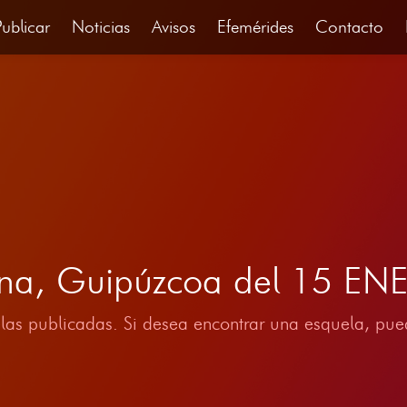
Publicar
Noticias
Avisos
Efemérides
Contacto
bona, Guipúzcoa del 15 E
las publicadas. Si desea encontrar una esquela, pued