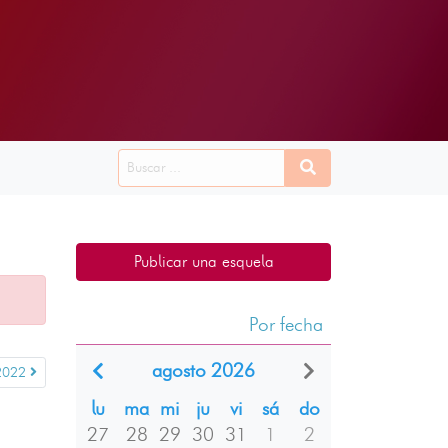
Publicar una esquela
Por fecha
agosto 2026
2022
lu
ma
mi
ju
vi
sá
do
27
28
29
30
31
1
2