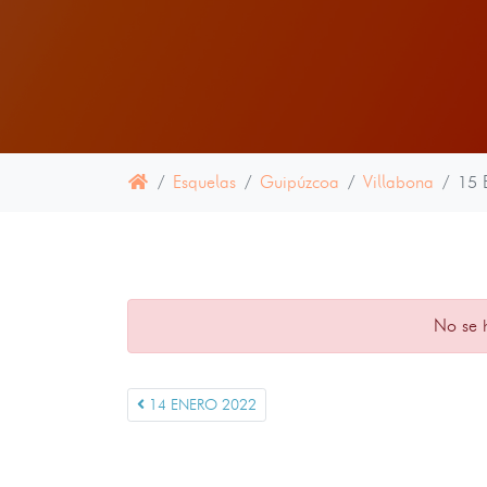
Esquelas
Guipúzcoa
Villabona
15 
No se 
14 ENERO 2022