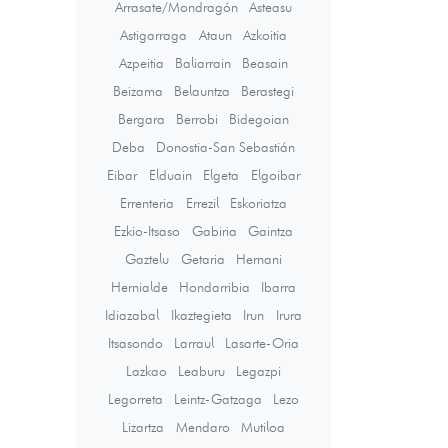
Arrasate/Mondragón
Asteasu
Astigarraga
Ataun
Azkoitia
Azpeitia
Baliarrain
Beasain
Beizama
Belauntza
Berastegi
Bergara
Berrobi
Bidegoian
Deba
Donostia-San Sebastián
Eibar
Elduain
Elgeta
Elgoibar
Errenteria
Errezil
Eskoriatza
Ezkio-Itsaso
Gabiria
Gaintza
Gaztelu
Getaria
Hernani
Hernialde
Hondarribia
Ibarra
Idiazabal
Ikaztegieta
Irun
Irura
Itsasondo
Larraul
Lasarte-Oria
Lazkao
Leaburu
Legazpi
Legorreta
Leintz-Gatzaga
Lezo
Lizartza
Mendaro
Mutiloa