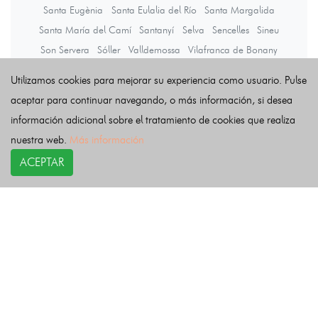
Santa Eugènia
Santa Eulalia del Río
Santa Margalida
Santa María del Camí
Santanyí
Selva
Sencelles
Sineu
Son Servera
Sóller
Valldemossa
Vilafranca de Bonany
Utilizamos cookies para mejorar su experiencia como usuario. Pulse
Últimas noticias
aceptar para continuar navegando, o más información, si desea
información adicional sobre el tratamiento de cookies que realiza
nuestra web.
Más información
ACEPTAR
COPYRIGHT©
esquelas.es
2026.
Esquelas
Todos los derechos reservados.
Publicar esquelas
Noticias
Política de privacidad
Buscador
Política de Cookies
Condiciones de uso