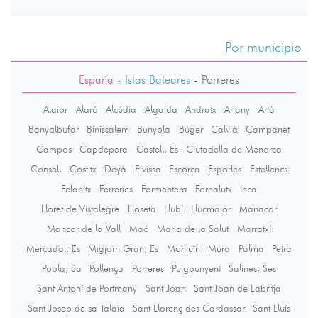
Por municipio
España
- Islas Baleares
-
Porreres
Alaior
Alaró
Alcúdia
Algaida
Andratx
Ariany
Artà
Banyalbufar
Binissalem
Bunyola
Búger
Calvià
Campanet
Campos
Capdepera
Castell, Es
Ciutadella de Menorca
Consell
Costitx
Deyá
Eivissa
Escorca
Esporles
Estellencs
Felanitx
Ferreries
Formentera
Fornalutx
Inca
Lloret de Vistalegre
Lloseta
Llubí
Llucmajor
Manacor
Mancor de la Vall
Maó
Maria de la Salut
Marratxí
Mercadal, Es
Migjorn Gran, Es
Montuïri
Muro
Palma
Petra
Pobla, Sa
Pollença
Porreres
Puigpunyent
Salines, Ses
Sant Antoni de Portmany
Sant Joan
Sant Joan de Labritja
Sant Josep de sa Talaia
Sant Llorenç des Cardassar
Sant Lluís