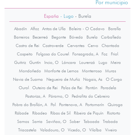
Por municipio
España
- Lugo
-
Burela
Abadín
Alfoz
Antas de Ulla
Baleira - O Cadavo
Baralla
Barreiros
Becerreá
Begonte
Bóveda
Burela
Carballedo
Castro de Rei
Castroverde
Cervantes
Cervo
Chantada
Cospeito
Folgoso do Courel
Fonsagrada, A
Foz
Friol
Guitiriz
Guntín
Incio, O
Láncara
Lourenzá
Lugo
Meira
Mondoñedo
Monforte de Lemos
Monterroso
Muras
Navia de Suarna
Negueira de Muñiz
Nogais, As
O Corgo
Ourol
Outeiro de Rei
Palas de Rei
Pantón
Paradela
Pastoriza, A
Páramo, O
Pedrafita do Cebreiro
Pobra do Brollón, A
Pol
Pontenova, A
Portomarín
Quiroga
Rábade
Ribadeo
Ribas de Sil
Ribeira de Piquín
Riotorto
Samos
Sarria
Saviñao, O
Sober
Taboada
Trabada
Triacastela
Valadouro, O
Vicedo, O
Vilalba
Viveiro