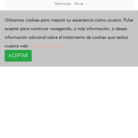
Xermade
Xove
Utilizamos cookies para mejorar su experiencia como usuario. Pulse
Últimas noticias
aceptar para continuar navegando, o más información, si desea
información adicional sobre el tratamiento de cookies que realiza
nuestra web.
Más información
ACEPTAR
COPYRIGHT©
esquelas.es
2026.
Esquelas
Todos los derechos reservados.
Publicar esquelas
Noticias
Política de privacidad
Buscador
Política de Cookies
Condiciones de uso
Contacto