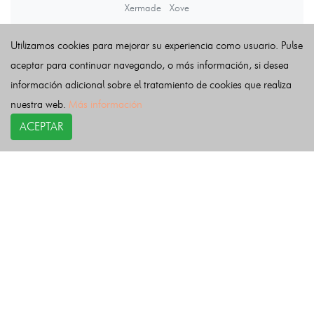
Xermade
Xove
Utilizamos cookies para mejorar su experiencia como usuario. Pulse
Últimas noticias
aceptar para continuar navegando, o más información, si desea
información adicional sobre el tratamiento de cookies que realiza
nuestra web.
Más información
ACEPTAR
COPYRIGHT©
esquelas.es
2026.
Esquelas
Todos los derechos reservados.
Publicar esquelas
Noticias
Política de privacidad
Buscador
Política de Cookies
Condiciones de uso
Contacto