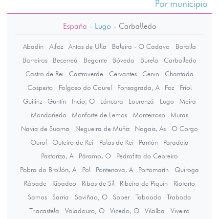
Por municipio
España
- Lugo
-
Carballedo
Abadín
Alfoz
Antas de Ulla
Baleira - O Cadavo
Baralla
Barreiros
Becerreá
Begonte
Bóveda
Burela
Carballedo
Castro de Rei
Castroverde
Cervantes
Cervo
Chantada
Cospeito
Folgoso do Courel
Fonsagrada, A
Foz
Friol
Guitiriz
Guntín
Incio, O
Láncara
Lourenzá
Lugo
Meira
Mondoñedo
Monforte de Lemos
Monterroso
Muras
Navia de Suarna
Negueira de Muñiz
Nogais, As
O Corgo
Ourol
Outeiro de Rei
Palas de Rei
Pantón
Paradela
Pastoriza, A
Páramo, O
Pedrafita do Cebreiro
Pobra do Brollón, A
Pol
Pontenova, A
Portomarín
Quiroga
Rábade
Ribadeo
Ribas de Sil
Ribeira de Piquín
Riotorto
Samos
Sarria
Saviñao, O
Sober
Taboada
Trabada
Triacastela
Valadouro, O
Vicedo, O
Vilalba
Viveiro