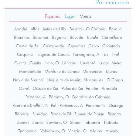
Por municipio
España
- Lugo
-
Meira
Abadín
Alfoz
Antas de Ulla
Baleira - O Cadavo
Baralla
Barreiros
Becerreá
Begonte
Bóveda
Burela
Carballedo
Castro de Rei
Castroverde
Cervantes
Cervo
Chantada
Cospeito
Folgoso do Courel
Fonsagrada, A
Foz
Friol
Guitiriz
Guntín
Incio, O
Láncara
Lourenzá
Lugo
Meira
Mondoñedo
Monforte de Lemos
Monterroso
Muras
Navia de Suarna
Negueira de Muñiz
Nogais, As
O Corgo
Ourol
Outeiro de Rei
Palas de Rei
Pantón
Paradela
Pastoriza, A
Páramo, O
Pedrafita do Cebreiro
Pobra do Brollón, A
Pol
Pontenova, A
Portomarín
Quiroga
Rábade
Ribadeo
Ribas de Sil
Ribeira de Piquín
Riotorto
Samos
Sarria
Saviñao, O
Sober
Taboada
Trabada
Triacastela
Valadouro, O
Vicedo, O
Vilalba
Viveiro