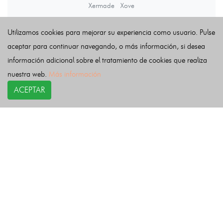
Xermade
Xove
Utilizamos cookies para mejorar su experiencia como usuario. Pulse
Últimas noticias
aceptar para continuar navegando, o más información, si desea
información adicional sobre el tratamiento de cookies que realiza
nuestra web.
Más información
ACEPTAR
COPYRIGHT©
esquelas.es
2026.
Esquelas
Todos los derechos reservados.
Publicar esquelas
Noticias
Política de privacidad
Buscador
Política de Cookies
Condiciones de uso
Contacto