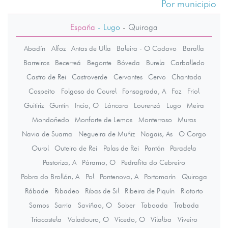
Por municipio
España
- Lugo
-
Quiroga
Abadín
Alfoz
Antas de Ulla
Baleira - O Cadavo
Baralla
Barreiros
Becerreá
Begonte
Bóveda
Burela
Carballedo
Castro de Rei
Castroverde
Cervantes
Cervo
Chantada
Cospeito
Folgoso do Courel
Fonsagrada, A
Foz
Friol
Guitiriz
Guntín
Incio, O
Láncara
Lourenzá
Lugo
Meira
Mondoñedo
Monforte de Lemos
Monterroso
Muras
Navia de Suarna
Negueira de Muñiz
Nogais, As
O Corgo
Ourol
Outeiro de Rei
Palas de Rei
Pantón
Paradela
Pastoriza, A
Páramo, O
Pedrafita do Cebreiro
Pobra do Brollón, A
Pol
Pontenova, A
Portomarín
Quiroga
Rábade
Ribadeo
Ribas de Sil
Ribeira de Piquín
Riotorto
Samos
Sarria
Saviñao, O
Sober
Taboada
Trabada
Triacastela
Valadouro, O
Vicedo, O
Vilalba
Viveiro