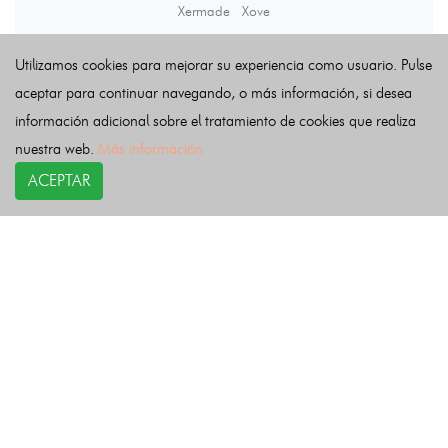
Xermade
Xove
Utilizamos cookies para mejorar su experiencia como usuario. Pulse
Últimas noticias
aceptar para continuar navegando, o más información, si desea
información adicional sobre el tratamiento de cookies que realiza
nuestra web.
Más información
ACEPTAR
COPYRIGHT©
esquelas.es
2026.
Esquelas
Todos los derechos reservados.
Publicar esquelas
Noticias
Política de privacidad
Buscador
Política de Cookies
Condiciones de uso
Contacto