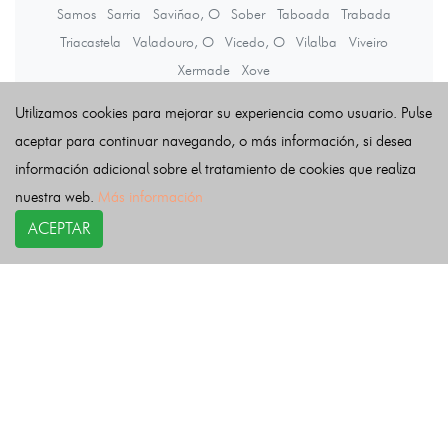
Samos
Sarria
Saviñao, O
Sober
Taboada
Trabada
Triacastela
Valadouro, O
Vicedo, O
Vilalba
Viveiro
Xermade
Xove
Utilizamos cookies para mejorar su experiencia como usuario. Pulse
Últimas noticias
aceptar para continuar navegando, o más información, si desea
información adicional sobre el tratamiento de cookies que realiza
nuestra web.
Más información
ACEPTAR
COPYRIGHT©
esquelas.es
2026.
Esquelas
Todos los derechos reservados.
Publicar esquelas
Noticias
Política de privacidad
Buscador
Política de Cookies
Condiciones de uso