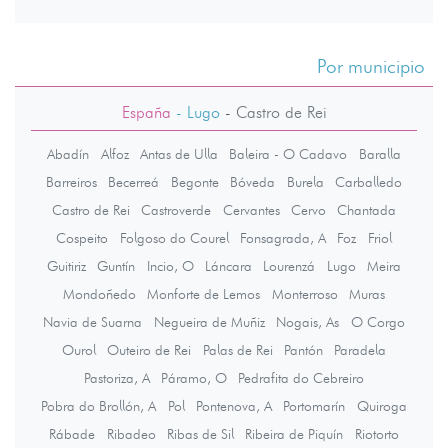
Por municipio
España
- Lugo
-
Castro de Rei
Abadín
Alfoz
Antas de Ulla
Baleira - O Cadavo
Baralla
Barreiros
Becerreá
Begonte
Bóveda
Burela
Carballedo
Castro de Rei
Castroverde
Cervantes
Cervo
Chantada
Cospeito
Folgoso do Courel
Fonsagrada, A
Foz
Friol
Guitiriz
Guntín
Incio, O
Láncara
Lourenzá
Lugo
Meira
Mondoñedo
Monforte de Lemos
Monterroso
Muras
Navia de Suarna
Negueira de Muñiz
Nogais, As
O Corgo
Ourol
Outeiro de Rei
Palas de Rei
Pantón
Paradela
Pastoriza, A
Páramo, O
Pedrafita do Cebreiro
Pobra do Brollón, A
Pol
Pontenova, A
Portomarín
Quiroga
Rábade
Ribadeo
Ribas de Sil
Ribeira de Piquín
Riotorto