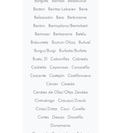
Bargota
Barillas
Basaburua
Baztan
Beintza-Labaien
Beire
Belascoáin
Bera
Berbinzana
Beriáin
Berrioplano/Berriobeiti
Berriozar
Bertizarana
Betelu
Bidaurreta
Biurrun-Olcoz
Buñuel
Burgui/Burgi
Burlada/Burlata
Busto, El
Cabanillas
Cabredo
Cadreita
Caparroso
Carcastillo
Cascante
Castejón
Castillonuevo
Cárcar
Cáseda
Cendea de Olza/Oltza Zendea
Cintruénigo
Cirauqui/Zirauki
Ciriza/Ziritza
Cizur
Corella
Cortes
Desojo
Dicastillo
Donamaria