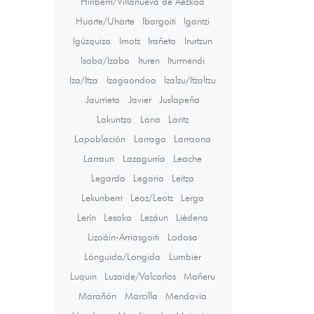
Hiriberri/Villanueva de Aezkoa
Huarte/Uharte
Ibargoiti
Igantzi
Igúzquiza
Imotz
Irañeta
Irurtzun
Isaba/Izaba
Ituren
Iturmendi
Iza/Itza
Izagaondoa
Izalzu/Itzaltzu
Jaurrieta
Javier
Juslapeña
Lakuntza
Lana
Lantz
Lapoblación
Larraga
Larraona
Larraun
Lazagurría
Leache
Legarda
Legaria
Leitza
Lekunberri
Leoz/Leotz
Lerga
Lerín
Lesaka
Lezáun
Liédena
Lizoáin-Arriasgoiti
Lodosa
Lónguida/Longida
Lumbier
Luquin
Luzaide/Valcarlos
Mañeru
Marañón
Marcilla
Mendavia