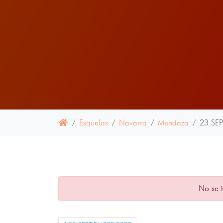
Esquelas
Navarra
Mendaza
23 SE
No se 