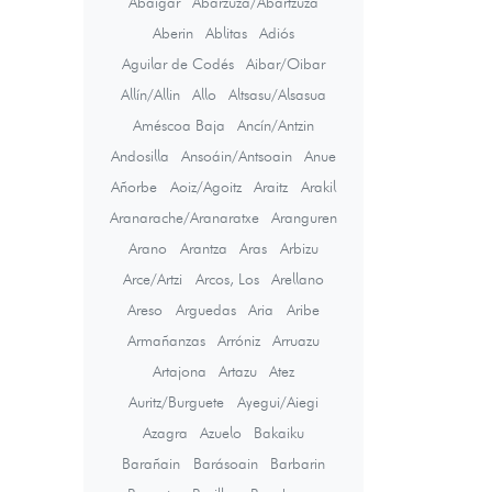
Abáigar
Abárzuza/Abartzuza
Aberin
Ablitas
Adiós
Aguilar de Codés
Aibar/Oibar
Allín/Allin
Allo
Altsasu/Alsasua
Améscoa Baja
Ancín/Antzin
Andosilla
Ansoáin/Antsoain
Anue
Añorbe
Aoiz/Agoitz
Araitz
Arakil
Aranarache/Aranaratxe
Aranguren
Arano
Arantza
Aras
Arbizu
Arce/Artzi
Arcos, Los
Arellano
Areso
Arguedas
Aria
Aribe
Armañanzas
Arróniz
Arruazu
Artajona
Artazu
Atez
Auritz/Burguete
Ayegui/Aiegi
Azagra
Azuelo
Bakaiku
Barañain
Barásoain
Barbarin