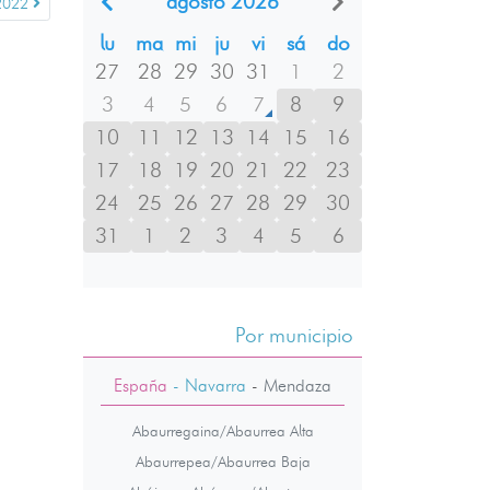
agosto 2026
 2022
lu
ma
mi
ju
vi
sá
do
27
28
29
30
31
1
2
3
4
5
6
7
8
9
10
11
12
13
14
15
16
17
18
19
20
21
22
23
24
25
26
27
28
29
30
31
1
2
3
4
5
6
Por municipio
España
- Navarra
-
Mendaza
Abaurregaina/Abaurrea Alta
Abaurrepea/Abaurrea Baja