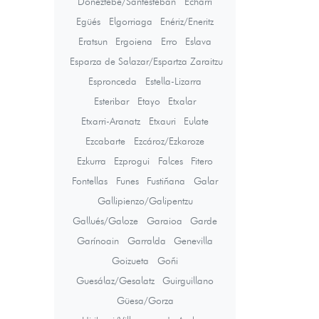
Doneztebe/Santesteban
Echarri
Egüés
Elgorriaga
Enériz/Eneritz
Eratsun
Ergoiena
Erro
Eslava
Esparza de Salazar/Espartza Zaraitzu
Espronceda
Estella-Lizarra
Esteribar
Etayo
Etxalar
Etxarri-Aranatz
Etxauri
Eulate
Ezcabarte
Ezcároz/Ezkaroze
Ezkurra
Ezprogui
Falces
Fitero
Fontellas
Funes
Fustiñana
Galar
Gallipienzo/Galipentzu
Gallués/Galoze
Garaioa
Garde
Garínoain
Garralda
Genevilla
Goizueta
Goñi
Guesálaz/Gesalatz
Guirguillano
Güesa/Gorza