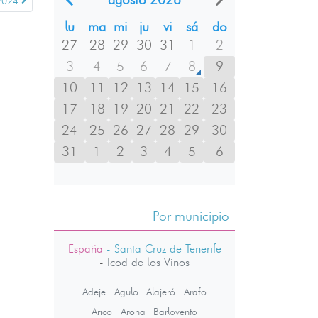
2024
lu
ma
mi
ju
vi
sá
do
27
28
29
30
31
1
2
3
4
5
6
7
8
9
10
11
12
13
14
15
16
17
18
19
20
21
22
23
24
25
26
27
28
29
30
31
1
2
3
4
5
6
Por municipio
España
- Santa Cruz de Tenerife
-
Icod de los Vinos
Adeje
Agulo
Alajeró
Arafo
Arico
Arona
Barlovento