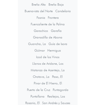
Breña Alta
Breña Baja
Buenavista del Norte
Candelaria
Fasnia
Frontera
Fuencaliente de la Palma
Garachico
Garafía
Granadilla de Abona
Guancha, La
Guía de Isora
Güímar
Hermigua
Icod de los Vinos
Llanos de Aridane, Los
Matanza de Acentejo, La
Orotava, La
Paso, El
Pinar de El Hierro, El
Puerto de la Cruz
Puntagorda
Puntallana
Realejos, Los
Rosario, El
San Andrés y Sauces