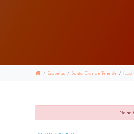
Esquelas
Santa Cruz de Tenerife
Icod 
No se 