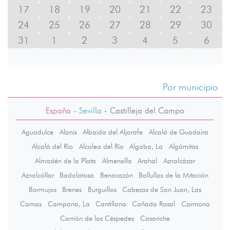
17
18
19
20
21
22
23
24
25
26
27
28
29
30
31
1
2
3
4
5
6
Por municipio
España
- Sevilla
-
Castilleja del Campo
Aguadulce
Alanís
Albaida del Aljarafe
Alcalá de Guadaíra
Alcalá del Río
Alcolea del Río
Algaba, La
Algámitas
Almadén de la Plata
Almensilla
Arahal
Aznalcázar
Aznalcóllar
Badolatosa
Benacazón
Bollullos de la Mitación
Bormujos
Brenes
Burguillos
Cabezas de San Juan, Las
Camas
Campana, La
Cantillana
Cañada Rosal
Carmona
Carrión de los Céspedes
Casariche