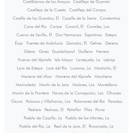
Castilblanco de los Arroyos
Castilleja de Guzmán
Castilleja de la Cuesta
Castilleja del Campo
Castillo de las Guardas, El
Cazalla de la Sierra
Constantina
Coria del Río
Coripe
Coronil, El
Corrales, Los
Cuervo de Sevilla, El
Dos Hermanas
Espartinas
Estepa
Écija
Fuentes de Andalucía
Garrobo, El
Gelves
Gerena
Gilena
Gines
Guadalcanal
Guillena
Herrera
Huévar del Aljarafe
Isla Mayor
Lantejuela, La
Lebrija
Lora de Estepa
Lora del Río
Luisiana, La
Madroño, El
Mairena del Alcor
Mairena del Aljarafe
Marchena
Marinaleda
Martín de la Jara
Molares, Los
Montellano
Morón de la Frontera
Navas de la Concepción, Las
Olivares
Osuna
Palacios y Villafranca, Los
Palomares del Río
Paradas
Pedrera
Pedroso, El
Peñaflor
Pilas
Pruna
Puebla de Cazalla, La
Puebla de los Infantes, La
Puebla del Río, La
Real de la Jara, El
Rinconada, La