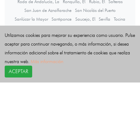
Roda de Andalucía, La
Ronquillo, El
Rubio, El
Salteras
San Juan de Aznalfarache
San Nicolás del Puerto
Sanlúcar la Mayor
Santiponce
Saucejo, El
Sevilla
Tocina
Tomares
Umbrete
Utrera
Valencina de la Concepción
Utilizamos cookies para mejorar su experiencia como usuario. Pulse
Villamanrique de la Condesa
Villanueva de San Juan
aceptar para continuar navegando, o más información, si desea
Villanueva del Ariscal
Villanueva del Río y Minas
información adicional sobre el tratamiento de cookies que realiza
Villaverde del Río
Viso del Alcor, El
nuestra web.
Más información
ACEPTAR
Últimas noticias
COPYRIGHT©
esquelas.es
2026.
Esquelas