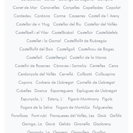
Canet de Mar
Canovelles
Canyelles
Capellades
Capolat
Cardedeu
Cardona
Carme
Casserres
Castell de l´Areny
Castellar de n´Hug
Castellar del Riu
Castellar del Vallès
Castellbell i el Vilar
Castellbisbal
Castellcir
Castelldefels
Castellet i la Gornal
Castellfollit de Riubregós
Castellfollit del Boix
Castellgalí
Castellnou de Bages
Castellolí
Castellterçol
Castellví de la Marca
Castellví de Rosanes
Cànoves i Samalús
Centelles
Cercs
Cerdanyola del Vallès
Cervelló
Collbató
Collsuspina
Copons
Corbera de Llobregat
Cornellà de Llobregat
Cubelles
Dosrius
Esparreguera
Esplugues de Llobregat
Espunyola, L´
Estany, L´
Figaró-Montmany
Fígols
Fogars de la Selva
Fogars de Montclús
Folgueroles
Fonollosa
Font-rubí
Franqueses del Vallès, Les
Gaià
Gallifa
Garriga, La
Gavà
Gelida
Gironella
Gisclareny
Granada, La
Granera
Granollers
Gualba