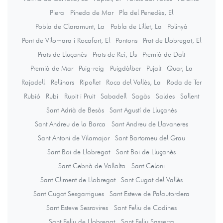
Piera
Pineda de Mar
Pla del Penedès, El
Pobla de Claramunt, La
Pobla de Lillet, La
Polinyà
Pont de Vilomara i Rocafort, El
Pontons
Prat de Llobregat, El
Prats de Lluçanès
Prats de Rei, Els
Premià de Dalt
Premià de Mar
Puig-reig
Puigdàlber
Pujalt
Quar, La
Rajadell
Rellinars
Ripollet
Roca del Vallès, La
Roda de Ter
Rubió
Rubí
Rupit i Pruit
Sabadell
Sagàs
Saldes
Sallent
Sant Adrià de Besòs
Sant Agustí de Lluçanès
Sant Andreu de la Barca
Sant Andreu de Llavaneres
Sant Antoni de Vilamajor
Sant Bartomeu del Grau
Sant Boi de Llobregat
Sant Boi de Lluçanès
Sant Cebrià de Vallalta
Sant Celoni
Sant Climent de Llobregat
Sant Cugat del Vallès
Sant Cugat Sesgarrigues
Sant Esteve de Palautordera
Sant Esteve Sesrovires
Sant Feliu de Codines
Sant Feliu de Llobregat
Sant Feliu Sasserra