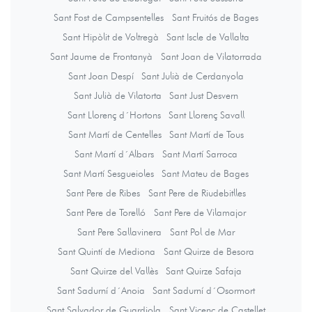
Sant Fost de Campsentelles
Sant Fruitós de Bages
Sant Hipòlit de Voltregà
Sant Iscle de Vallalta
Sant Jaume de Frontanyà
Sant Joan de Vilatorrada
Sant Joan Despí
Sant Julià de Cerdanyola
Sant Julià de Vilatorta
Sant Just Desvern
Sant Llorenç d´Hortons
Sant Llorenç Savall
Sant Martí de Centelles
Sant Martí de Tous
Sant Martí d´Albars
Sant Martí Sarroca
Sant Martí Sesgueioles
Sant Mateu de Bages
Sant Pere de Ribes
Sant Pere de Riudebitlles
Sant Pere de Torelló
Sant Pere de Vilamajor
Sant Pere Sallavinera
Sant Pol de Mar
Sant Quintí de Mediona
Sant Quirze de Besora
Sant Quirze del Vallès
Sant Quirze Safaja
Sant Sadurní d´Anoia
Sant Sadurní d´Osormort
Sant Salvador de Guardiola
Sant Vicenç de Castellet