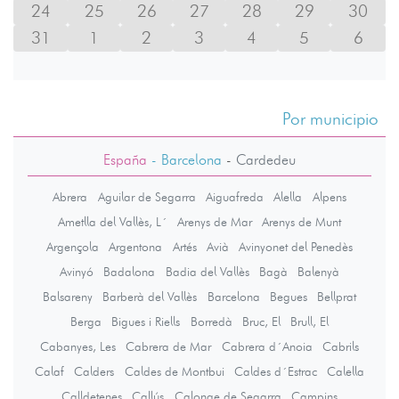
24
25
26
27
28
29
30
31
1
2
3
4
5
6
Por municipio
España
- Barcelona
-
Cardedeu
Abrera
Aguilar de Segarra
Aiguafreda
Alella
Alpens
Ametlla del Vallès, L´
Arenys de Mar
Arenys de Munt
Argençola
Argentona
Artés
Avià
Avinyonet del Penedès
Avinyó
Badalona
Badia del Vallès
Bagà
Balenyà
Balsareny
Barberà del Vallès
Barcelona
Begues
Bellprat
Berga
Bigues i Riells
Borredà
Bruc, El
Brull, El
Cabanyes, Les
Cabrera de Mar
Cabrera d´Anoia
Cabrils
Calaf
Calders
Caldes de Montbui
Caldes d´Estrac
Calella
Calldetenes
Callús
Calonge de Segarra
Campins