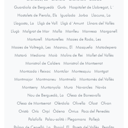
Guardiola de Berguedà
Gurb
Hospitalet de Llobregat, L´
Hostalets de Pierola, Els
Igualada
Jorba
Llacuna, La
Llagosta, La
Lliçà de Vall
Lliçà d´Amunt
Llinars del Vallès
Lluçà
Malgrat de Mar
Malla
Manlleu
Manresa
Marganell
Martorell
Martorelles
Masies de Roda, Les
Masies de Voltregà, Les
Masnou, El
Masquefa
Matadepera
Mataró
Mediona
Moià
Molins de Rei
Mollet del Vallès
Monistrol de Calders
Monistrol de Montserrat
Montcada i Reixac
Montclar
Montesquiu
Montgat
Montmajor
Montmaneu
Montmeló
Montornès del Vallès
Montseny
Muntanyola
Mura
Navarcles
Navàs
Nou de Berguedà, La
Olesa de Bonesvalls
Olesa de Montserrat
Olèrdola
Olivella
Olost
Olvan
Oristà
Orís
Orpí
Òdena
Òrrius
Pacs del Penedès
Palafolls
Palau-solità i Plegamans
Pallejà
Palma de Cervelló, La
Papiol, El
Parets del Vallès
Perafita