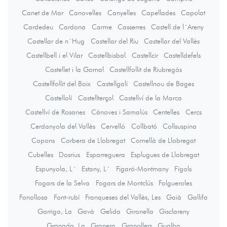
Canet de Mar
Canovelles
Canyelles
Capellades
Capolat
Cardedeu
Cardona
Carme
Casserres
Castell de l´Areny
Castellar de n´Hug
Castellar del Riu
Castellar del Vallès
Castellbell i el Vilar
Castellbisbal
Castellcir
Castelldefels
Castellet i la Gornal
Castellfollit de Riubregós
Castellfollit del Boix
Castellgalí
Castellnou de Bages
Castellolí
Castellterçol
Castellví de la Marca
Castellví de Rosanes
Cànoves i Samalús
Centelles
Cercs
Cerdanyola del Vallès
Cervelló
Collbató
Collsuspina
Copons
Corbera de Llobregat
Cornellà de Llobregat
Cubelles
Dosrius
Esparreguera
Esplugues de Llobregat
Espunyola, L´
Estany, L´
Figaró-Montmany
Fígols
Fogars de la Selva
Fogars de Montclús
Folgueroles
Fonollosa
Font-rubí
Franqueses del Vallès, Les
Gaià
Gallifa
Garriga, La
Gavà
Gelida
Gironella
Gisclareny
Granada, La
Granera
Granollers
Gualba