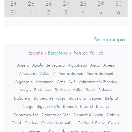
24
25
26
27
28
29
30
31
1
2
3
4
5
6
Por municipio
España
- Barcelona
-
Prats de Rei, Els
Abrera
Aguilar de Segarra
Aiguafreda
Alella
Alpens
Ametlla del Vallès, L´
Arenys de Mar
Arenys de Munt
Argençola
Argentona
Artés
Avià
Avinyonet del Penedès
Avinyó
Badalona
Badia del Vallès
Bagà
Balenyà
Balsareny
Barberà del Vallès
Barcelona
Begues
Bellprat
Berga
Bigues i Riells
Borredà
Bruc, El
Brull, El
Cabanyes, Les
Cabrera de Mar
Cabrera d´Anoia
Cabrils
Calaf
Calders
Caldes de Montbui
Caldes d´Estrac
Calella
Calldetenes
Callús
Calonge de Segarra
Campins