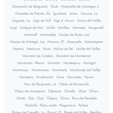
Guardiola de Berguedà
Gurb
Hospitalet de Llobregat, L´
Hostalets de Pierola, Els
Igualada
Jorba
Llacuna, La
Llagosta, La
Lliçà de Vall
Lliçà d´Amunt
Llinars del Vallès
Lluçà
Malgrat de Mar
Malla
Manlleu
Manresa
Marganell
Martorell
Martorelles
Masies de Roda, Les
Masies de Voltregà, Les
Masnou, El
Masquefa
Matadepera
Mataró
Mediona
Moià
Molins de Rei
Mollet del Vallès
Monistrol de Calders
Monistrol de Montserrat
Montcada i Reixac
Montclar
Montesquiu
Montgat
Montmajor
Montmaneu
Montmeló
Montornès del Vallès
Montseny
Muntanyola
Mura
Navarcles
Navàs
Nou de Berguedà, La
Olesa de Bonesvalls
Olesa de Montserrat
Olèrdola
Olivella
Olost
Olvan
Oristà
Orís
Orpí
Òdena
Òrrius
Pacs del Penedès
Palafolls
Palau-solità i Plegamans
Pallejà
Palma de Cervelló, La
Papiol, El
Parets del Vallès
Perafita