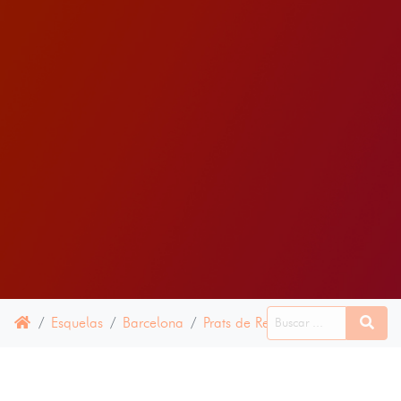
Esquelas
Barcelona
Prats de Rei, Els
06 JULIO 20