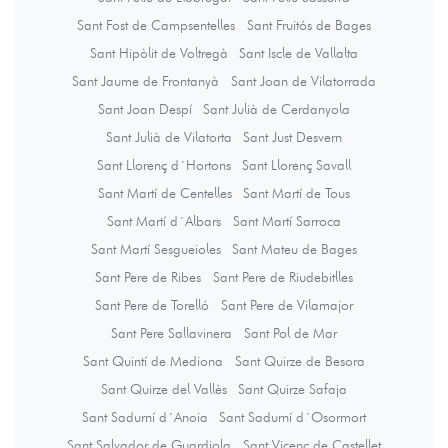
Sant Fost de Campsentelles
Sant Fruitós de Bages
Sant Hipòlit de Voltregà
Sant Iscle de Vallalta
Sant Jaume de Frontanyà
Sant Joan de Vilatorrada
Sant Joan Despí
Sant Julià de Cerdanyola
Sant Julià de Vilatorta
Sant Just Desvern
Sant Llorenç d´Hortons
Sant Llorenç Savall
Sant Martí de Centelles
Sant Martí de Tous
Sant Martí d´Albars
Sant Martí Sarroca
Sant Martí Sesgueioles
Sant Mateu de Bages
Sant Pere de Ribes
Sant Pere de Riudebitlles
Sant Pere de Torelló
Sant Pere de Vilamajor
Sant Pere Sallavinera
Sant Pol de Mar
Sant Quintí de Mediona
Sant Quirze de Besora
Sant Quirze del Vallès
Sant Quirze Safaja
Sant Sadurní d´Anoia
Sant Sadurní d´Osormort
Sant Salvador de Guardiola
Sant Vicenç de Castellet