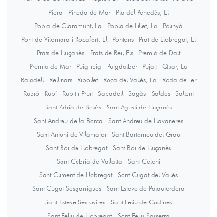
Piera
Pineda de Mar
Pla del Penedès, El
Pobla de Claramunt, La
Pobla de Lillet, La
Polinyà
Pont de Vilomara i Rocafort, El
Pontons
Prat de Llobregat, El
Prats de Lluçanès
Prats de Rei, Els
Premià de Dalt
Premià de Mar
Puig-reig
Puigdàlber
Pujalt
Quar, La
Rajadell
Rellinars
Ripollet
Roca del Vallès, La
Roda de Ter
Rubió
Rubí
Rupit i Pruit
Sabadell
Sagàs
Saldes
Sallent
Sant Adrià de Besòs
Sant Agustí de Lluçanès
Sant Andreu de la Barca
Sant Andreu de Llavaneres
Sant Antoni de Vilamajor
Sant Bartomeu del Grau
Sant Boi de Llobregat
Sant Boi de Lluçanès
Sant Cebrià de Vallalta
Sant Celoni
Sant Climent de Llobregat
Sant Cugat del Vallès
Sant Cugat Sesgarrigues
Sant Esteve de Palautordera
Sant Esteve Sesrovires
Sant Feliu de Codines
Sant Feliu de Llobregat
Sant Feliu Sasserra