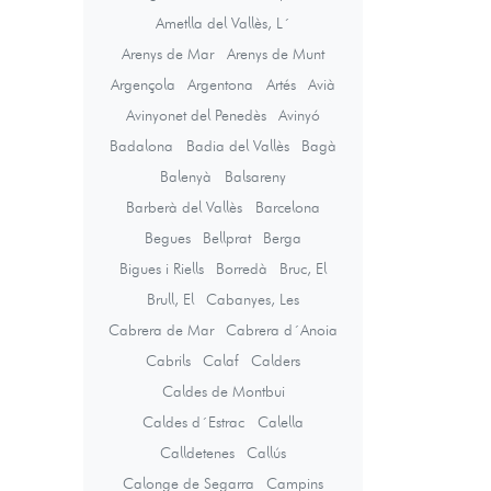
Ametlla del Vallès, L´
Arenys de Mar
Arenys de Munt
Argençola
Argentona
Artés
Avià
Avinyonet del Penedès
Avinyó
Badalona
Badia del Vallès
Bagà
Balenyà
Balsareny
Barberà del Vallès
Barcelona
Begues
Bellprat
Berga
Bigues i Riells
Borredà
Bruc, El
Brull, El
Cabanyes, Les
Cabrera de Mar
Cabrera d´Anoia
Cabrils
Calaf
Calders
Caldes de Montbui
Caldes d´Estrac
Calella
Calldetenes
Callús
Calonge de Segarra
Campins