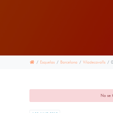
Esquelas
Barcelona
Viladecavalls
No se 