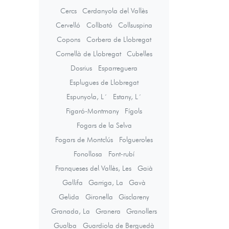
Cercs
Cerdanyola del Vallès
Cervelló
Collbató
Collsuspina
Copons
Corbera de Llobregat
Cornellà de Llobregat
Cubelles
Dosrius
Esparreguera
Esplugues de Llobregat
Espunyola, L´
Estany, L´
Figaró-Montmany
Fígols
Fogars de la Selva
Fogars de Montclús
Folgueroles
Fonollosa
Font-rubí
Franqueses del Vallès, Les
Gaià
Gallifa
Garriga, La
Gavà
Gelida
Gironella
Gisclareny
Granada, La
Granera
Granollers
Gualba
Guardiola de Berguedà