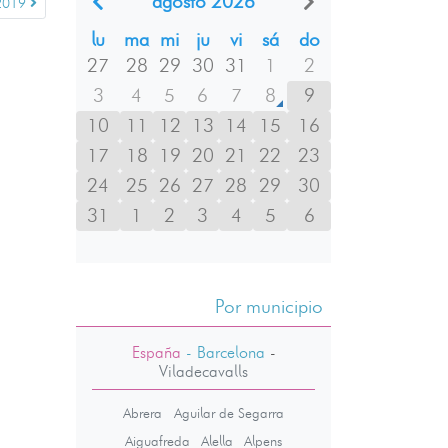
agosto 2026
 2019
lu
ma
mi
ju
vi
sá
do
27
28
29
30
31
1
2
3
4
5
6
7
8
9
10
11
12
13
14
15
16
17
18
19
20
21
22
23
24
25
26
27
28
29
30
31
1
2
3
4
5
6
Por municipio
España
- Barcelona
-
Viladecavalls
Abrera
Aguilar de Segarra
Aiguafreda
Alella
Alpens