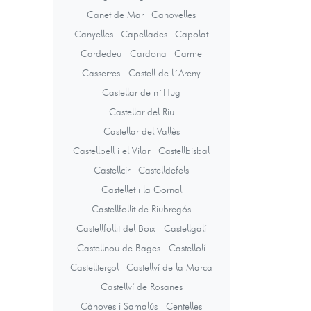
Canet de Mar
Canovelles
Canyelles
Capellades
Capolat
Cardedeu
Cardona
Carme
Casserres
Castell de l´Areny
Castellar de n´Hug
Castellar del Riu
Castellar del Vallès
Castellbell i el Vilar
Castellbisbal
Castellcir
Castelldefels
Castellet i la Gornal
Castellfollit de Riubregós
Castellfollit del Boix
Castellgalí
Castellnou de Bages
Castellolí
Castellterçol
Castellví de la Marca
Castellví de Rosanes
Cànoves i Samalús
Centelles