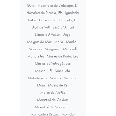
Gurb
Hospitalet de Llobregat, L´
Hostalets de Pierola, Els
Igualada
Jorba
Llacuna, La
Llagosta, La
Lliçà de Vall
Lliçà d´Amunt
Llinars del Vallès
Lluçà
Malgrat de Mar
Malla
Manlleu
Manresa
Marganell
Martorell
Martorelles
Masies de Roda, Les
Masies de Voltregà, Les
Masnou, El
Masquefa
Matadepera
Mataró
Mediona
Moià
Molins de Rei
Mollet del Vallès
Monistrol de Calders
Monistrol de Montserrat
Montcada i Reixac
Montclar