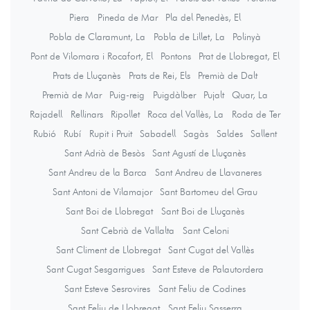
Piera
Pineda de Mar
Pla del Penedès, El
Pobla de Claramunt, La
Pobla de Lillet, La
Polinyà
Pont de Vilomara i Rocafort, El
Pontons
Prat de Llobregat, El
Prats de Lluçanès
Prats de Rei, Els
Premià de Dalt
Premià de Mar
Puig-reig
Puigdàlber
Pujalt
Quar, La
Rajadell
Rellinars
Ripollet
Roca del Vallès, La
Roda de Ter
Rubió
Rubí
Rupit i Pruit
Sabadell
Sagàs
Saldes
Sallent
Sant Adrià de Besòs
Sant Agustí de Lluçanès
Sant Andreu de la Barca
Sant Andreu de Llavaneres
Sant Antoni de Vilamajor
Sant Bartomeu del Grau
Sant Boi de Llobregat
Sant Boi de Lluçanès
Sant Cebrià de Vallalta
Sant Celoni
Sant Climent de Llobregat
Sant Cugat del Vallès
Sant Cugat Sesgarrigues
Sant Esteve de Palautordera
Sant Esteve Sesrovires
Sant Feliu de Codines
Sant Feliu de Llobregat
Sant Feliu Sasserra