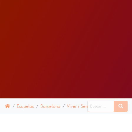
Esquelas
Barcelona
Viver i Serrateix
06 JULIO 20