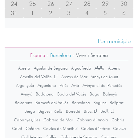
24
25
26
27
28
29
30
31
1
2
3
4
5
6
Por municipio
España
- Barcelona
-
Viver i Serrateix
Abrera
Aguilar de Segarra
Aiguafreda
Alella
Alpens
Ametlla del Vallès, L´
Arenys de Mar
Arenys de Munt
Argençola
Argentona
Artés
Avià
Avinyonet del Penedès
Avinyó
Badalona
Badia del Vallès
Bagà
Balenyà
Balsareny
Barberà del Vallès
Barcelona
Begues
Bellprat
Berga
Bigues i Riells
Borredà
Bruc, El
Brull, El
Cabanyes, Les
Cabrera de Mar
Cabrera d´Anoia
Cabrils
Calaf
Calders
Caldes de Montbui
Caldes d´Estrac
Calella
Calldetenes
Callús
Calonge de Segarra
Campins