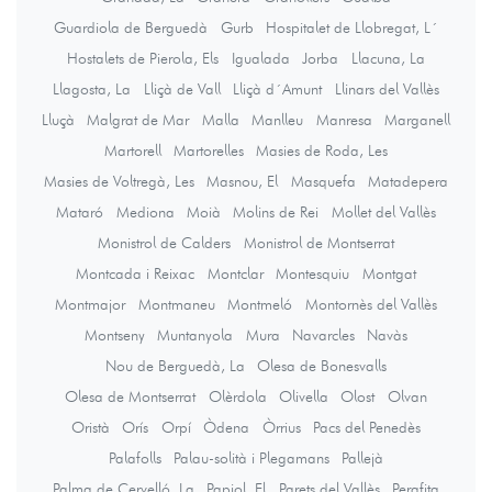
Guardiola de Berguedà
Gurb
Hospitalet de Llobregat, L´
Hostalets de Pierola, Els
Igualada
Jorba
Llacuna, La
Llagosta, La
Lliçà de Vall
Lliçà d´Amunt
Llinars del Vallès
Lluçà
Malgrat de Mar
Malla
Manlleu
Manresa
Marganell
Martorell
Martorelles
Masies de Roda, Les
Masies de Voltregà, Les
Masnou, El
Masquefa
Matadepera
Mataró
Mediona
Moià
Molins de Rei
Mollet del Vallès
Monistrol de Calders
Monistrol de Montserrat
Montcada i Reixac
Montclar
Montesquiu
Montgat
Montmajor
Montmaneu
Montmeló
Montornès del Vallès
Montseny
Muntanyola
Mura
Navarcles
Navàs
Nou de Berguedà, La
Olesa de Bonesvalls
Olesa de Montserrat
Olèrdola
Olivella
Olost
Olvan
Oristà
Orís
Orpí
Òdena
Òrrius
Pacs del Penedès
Palafolls
Palau-solità i Plegamans
Pallejà
Palma de Cervelló, La
Papiol, El
Parets del Vallès
Perafita