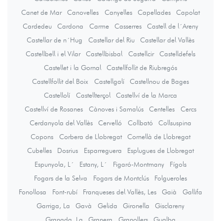
Canet de Mar
Canovelles
Canyelles
Capellades
Capolat
Cardedeu
Cardona
Carme
Casserres
Castell de l´Areny
Castellar de n´Hug
Castellar del Riu
Castellar del Vallès
Castellbell i el Vilar
Castellbisbal
Castellcir
Castelldefels
Castellet i la Gornal
Castellfollit de Riubregós
Castellfollit del Boix
Castellgalí
Castellnou de Bages
Castellolí
Castellterçol
Castellví de la Marca
Castellví de Rosanes
Cànoves i Samalús
Centelles
Cercs
Cerdanyola del Vallès
Cervelló
Collbató
Collsuspina
Copons
Corbera de Llobregat
Cornellà de Llobregat
Cubelles
Dosrius
Esparreguera
Esplugues de Llobregat
Espunyola, L´
Estany, L´
Figaró-Montmany
Fígols
Fogars de la Selva
Fogars de Montclús
Folgueroles
Fonollosa
Font-rubí
Franqueses del Vallès, Les
Gaià
Gallifa
Garriga, La
Gavà
Gelida
Gironella
Gisclareny
Granada, La
Granera
Granollers
Gualba