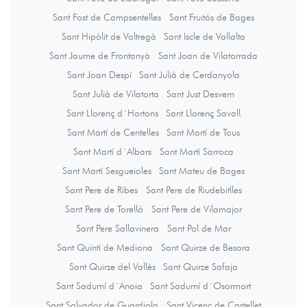
Sant Fost de Campsentelles
Sant Fruitós de Bages
Sant Hipòlit de Voltregà
Sant Iscle de Vallalta
Sant Jaume de Frontanyà
Sant Joan de Vilatorrada
Sant Joan Despí
Sant Julià de Cerdanyola
Sant Julià de Vilatorta
Sant Just Desvern
Sant Llorenç d´Hortons
Sant Llorenç Savall
Sant Martí de Centelles
Sant Martí de Tous
Sant Martí d´Albars
Sant Martí Sarroca
Sant Martí Sesgueioles
Sant Mateu de Bages
Sant Pere de Ribes
Sant Pere de Riudebitlles
Sant Pere de Torelló
Sant Pere de Vilamajor
Sant Pere Sallavinera
Sant Pol de Mar
Sant Quintí de Mediona
Sant Quirze de Besora
Sant Quirze del Vallès
Sant Quirze Safaja
Sant Sadurní d´Anoia
Sant Sadurní d´Osormort
Sant Salvador de Guardiola
Sant Vicenç de Castellet