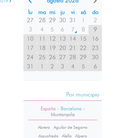
agosto 2026
 2019
lu
ma
mi
ju
vi
sá
do
27
28
29
30
31
1
2
3
4
5
6
7
8
9
10
11
12
13
14
15
16
17
18
19
20
21
22
23
24
25
26
27
28
29
30
31
1
2
3
4
5
6
Por municipio
España
- Barcelona
-
Muntanyola
Abrera
Aguilar de Segarra
Aiguafreda
Alella
Alpens