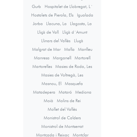
Gurb
Hospitalet de Llobregat, L´
Hostalets de Pierola, Els
Igualada
Jorba
Llacuna, La
Llagosta, La
Lliçà de Vall
Lliçà d´Amunt
Llinars del Vallès
Lluçà
Malgrat de Mar
Malla
Manlleu
Manresa
Marganell
Martorell
Martorelles
Masies de Roda, Les
Masies de Voltregà, Les
Masnou, El
Masquefa
Matadepera
Mataró
Mediona
Moià
Molins de Rei
Mollet del Vallès
Monistrol de Calders
Monistrol de Montserrat
Montcada i Reixac
Montclar