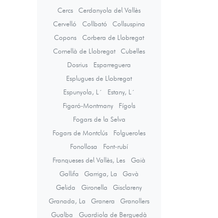
Cercs
Cerdanyola del Vallès
Cervelló
Collbató
Collsuspina
Copons
Corbera de Llobregat
Cornellà de Llobregat
Cubelles
Dosrius
Esparreguera
Esplugues de Llobregat
Espunyola, L´
Estany, L´
Figaró-Montmany
Fígols
Fogars de la Selva
Fogars de Montclús
Folgueroles
Fonollosa
Font-rubí
Franqueses del Vallès, Les
Gaià
Gallifa
Garriga, La
Gavà
Gelida
Gironella
Gisclareny
Granada, La
Granera
Granollers
Gualba
Guardiola de Berguedà