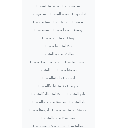
Canet de Mar
Canovelles
Canyelles
Capellades
Capolat
Cardedeu
Cardona
Carme
Casserres
Castell de l´Areny
Castellar de n´Hug
Castellar del Riu
Castellar del Vallès
Castellbell i el Vilar
Castellbisbal
Castellcir
Castelldefels
Castellet i la Gornal
Castellfollit de Riubregós
Castellfollit del Boix
Castellgalí
Castellnou de Bages
Castellolí
Castellterçol
Castellví de la Marca
Castellví de Rosanes
Cànoves i Samalús
Centelles