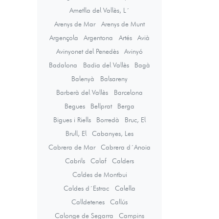
Ametlla del Vallès, L´
Arenys de Mar
Arenys de Munt
Argençola
Argentona
Artés
Avià
Avinyonet del Penedès
Avinyó
Badalona
Badia del Vallès
Bagà
Balenyà
Balsareny
Barberà del Vallès
Barcelona
Begues
Bellprat
Berga
Bigues i Riells
Borredà
Bruc, El
Brull, El
Cabanyes, Les
Cabrera de Mar
Cabrera d´Anoia
Cabrils
Calaf
Calders
Caldes de Montbui
Caldes d´Estrac
Calella
Calldetenes
Callús
Calonge de Segarra
Campins