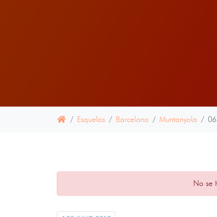
Esquelas
Barcelona
Muntanyola
06
No se 