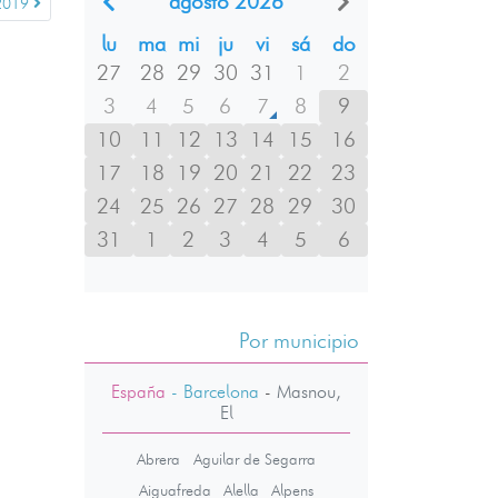
agosto 2026
 2019
lu
ma
mi
ju
vi
sá
do
27
28
29
30
31
1
2
3
4
5
6
7
8
9
10
11
12
13
14
15
16
17
18
19
20
21
22
23
24
25
26
27
28
29
30
31
1
2
3
4
5
6
Por municipio
España
- Barcelona
-
Masnou,
El
Abrera
Aguilar de Segarra
Aiguafreda
Alella
Alpens