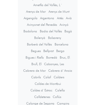
Ametlla del Vallès, L´
Arenys de Mar
Arenys de Munt
Argençola
Argentona
Artés
Avià
Avinyonet del Penedès
Avinyó
Badalona
Badia del Vallès
Bagà
Balenyà
Balsareny
Barberà del Vallès
Barcelona
Begues
Bellprat
Berga
Bigues i Riells
Borredà
Bruc, El
Brull, El
Cabanyes, Les
Cabrera de Mar
Cabrera d´Anoia
Cabrils
Calaf
Calders
Caldes de Montbui
Caldes d´Estrac
Calella
Calldetenes
Callús
Calonge de Segarra
Campins