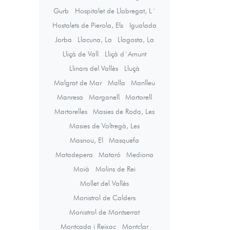
Gurb
Hospitalet de Llobregat, L´
Hostalets de Pierola, Els
Igualada
Jorba
Llacuna, La
Llagosta, La
Lliçà de Vall
Lliçà d´Amunt
Llinars del Vallès
Lluçà
Malgrat de Mar
Malla
Manlleu
Manresa
Marganell
Martorell
Martorelles
Masies de Roda, Les
Masies de Voltregà, Les
Masnou, El
Masquefa
Matadepera
Mataró
Mediona
Moià
Molins de Rei
Mollet del Vallès
Monistrol de Calders
Monistrol de Montserrat
Montcada i Reixac
Montclar