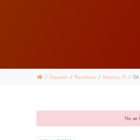
Esquelas
Barcelona
Masnou, El
06
No se 