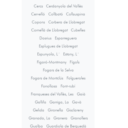
Cercs
Cerdanyola del Vallès
Cervelló
Collbató
Collsuspina
Copons
Corbera de Llobregat
Cornellà de Llobregat
Cubelles
Dosrius
Esparreguera
Esplugues de Llobregat
Espunyola, L´
Estany, L´
Figaró-Montmany
Fígols
Fogars de la Selva
Fogars de Montclús
Folgueroles
Fonollosa
Font-rubí
Franqueses del Vallès, Les
Gaià
Gallifa
Garriga, La
Gavà
Gelida
Gironella
Gisclareny
Granada, La
Granera
Granollers
Gualba
Guardiola de Berguedà