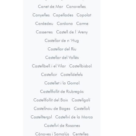
Canet de Mar
Canovelles
Canyelles
Capellades
Capolat
Cardedeu
Cardona
Carme
Casserres
Castell de l´Areny
Castellar de n´Hug
Castellar del Riu
Castellar del Vallès
Castellbell i el Vilar
Castellbisbal
Castellcir
Castelldefels
Castellet i la Gornal
Castellfollit de Riubregós
Castellfollit del Boix
Castellgalí
Castellnou de Bages
Castellolí
Castellterçol
Castellví de la Marca
Castellví de Rosanes
Cànoves i Samalús
Centelles