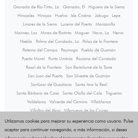
Granada de Río-Tinto, La
Granado, El
Higuera de la Sierra
Hinojales
Hinojos
Huelva
Isla Cristina
Jabugo
Lepe
Linares de la Sierra
Lucena del Puerto
Manzanilla
Marines, Los
Minas de Riotinto
Moguer
Nava, La
Nerva
Niebla
Palma del Condado, La
Palos de la Frontera
Paterna del Campo
Paymogo
Puebla de Guzmán
Puerto Moral
Punta Umbría
Rociana del Condado
Rosal de la Frontera
San Bartolomé de la Torre
San Juan del Puerto
San Silvestre de Guzmán
Sanlúcar de Guadiana
Santa Ana la Real
Santa Bárbara de Casa
Santa Olalla del Cala
Trigueros
Valdelarco
Valverde del Camino
Villablanca
Villalba del Alcor
Villanueva de las Cruces
Villanueva de los Castillejos
Villarrasa
Zalamea la Real
Utilizamos cookies para mejorar su experiencia como usuario. Pulse
Zufre
aceptar para continuar navegando, o más información, si desea