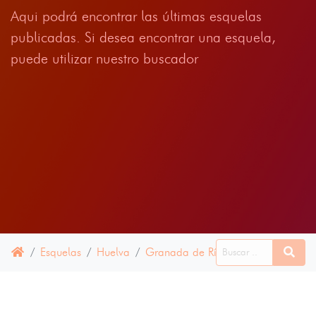
Aqui podrá encontrar las últimas esquelas
publicadas. Si desea encontrar una esquela,
puede utilizar nuestro buscador
Esquelas
Huelva
Granada de Río-Tinto, La
16 AB