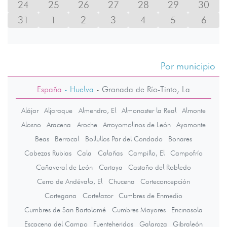
24
25
26
27
28
29
30
31
1
2
3
4
5
6
Por municipio
España
- Huelva
-
Granada de Río-Tinto, La
Alájar
Aljaraque
Almendro, El
Almonaster la Real
Almonte
Alosno
Aracena
Aroche
Arroyomolinos de León
Ayamonte
Beas
Berrocal
Bollullos Par del Condado
Bonares
Cabezas Rubias
Cala
Calañas
Campillo, El
Campofrío
Cañaveral de León
Cartaya
Castaño del Robledo
Cerro de Andévalo, El
Chucena
Corteconcepción
Cortegana
Cortelazor
Cumbres de Enmedio
Cumbres de San Bartolomé
Cumbres Mayores
Encinasola
Escacena del Campo
Fuenteheridos
Galaroza
Gibraleón