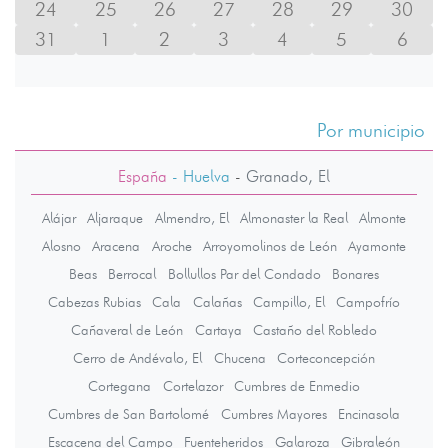
24
25
26
27
28
29
30
31
1
2
3
4
5
6
Por municipio
España
- Huelva
-
Granado, El
Alájar
Aljaraque
Almendro, El
Almonaster la Real
Almonte
Alosno
Aracena
Aroche
Arroyomolinos de León
Ayamonte
Beas
Berrocal
Bollullos Par del Condado
Bonares
Cabezas Rubias
Cala
Calañas
Campillo, El
Campofrío
Cañaveral de León
Cartaya
Castaño del Robledo
Cerro de Andévalo, El
Chucena
Corteconcepción
Cortegana
Cortelazor
Cumbres de Enmedio
Cumbres de San Bartolomé
Cumbres Mayores
Encinasola
Escacena del Campo
Fuenteheridos
Galaroza
Gibraleón