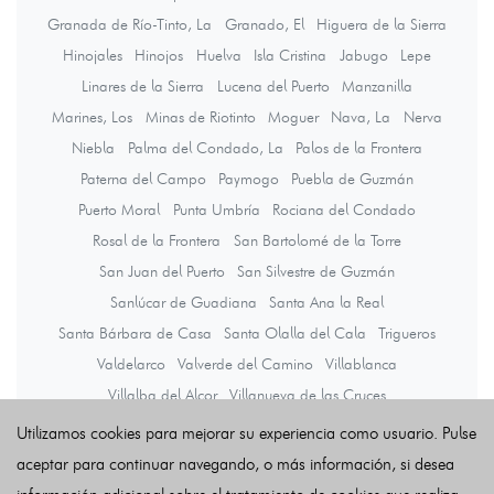
Granada de Río-Tinto, La
Granado, El
Higuera de la Sierra
Hinojales
Hinojos
Huelva
Isla Cristina
Jabugo
Lepe
Linares de la Sierra
Lucena del Puerto
Manzanilla
Marines, Los
Minas de Riotinto
Moguer
Nava, La
Nerva
Niebla
Palma del Condado, La
Palos de la Frontera
Paterna del Campo
Paymogo
Puebla de Guzmán
Puerto Moral
Punta Umbría
Rociana del Condado
Rosal de la Frontera
San Bartolomé de la Torre
San Juan del Puerto
San Silvestre de Guzmán
Sanlúcar de Guadiana
Santa Ana la Real
Santa Bárbara de Casa
Santa Olalla del Cala
Trigueros
Valdelarco
Valverde del Camino
Villablanca
Villalba del Alcor
Villanueva de las Cruces
Villanueva de los Castillejos
Villarrasa
Zalamea la Real
Utilizamos cookies para mejorar su experiencia como usuario. Pulse
Zufre
aceptar para continuar navegando, o más información, si desea