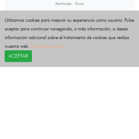
Xermade
Xove
Utilizamos cookies para mejorar su experiencia como usuario. Pulse
Últimas noticias
aceptar para continuar navegando, o más información, si desea
información adicional sobre el tratamiento de cookies que realiza
nuestra web.
Más información
ACEPTAR
COPYRIGHT©
esquelas.es
2026.
Esquelas
Todos los derechos reservados.
Publicar esquelas
Noticias
Política de privacidad
Buscador
Política de Cookies
Condiciones de uso
Contacto