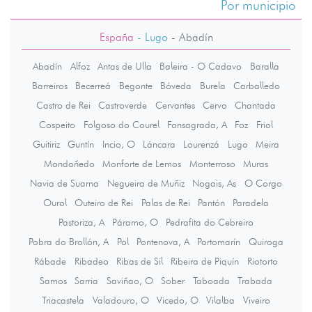
Por municipio
España
- Lugo
-
Abadín
Abadín
Alfoz
Antas de Ulla
Baleira - O Cadavo
Baralla
Barreiros
Becerreá
Begonte
Bóveda
Burela
Carballedo
Castro de Rei
Castroverde
Cervantes
Cervo
Chantada
Cospeito
Folgoso do Courel
Fonsagrada, A
Foz
Friol
Guitiriz
Guntín
Incio, O
Láncara
Lourenzá
Lugo
Meira
Mondoñedo
Monforte de Lemos
Monterroso
Muras
Navia de Suarna
Negueira de Muñiz
Nogais, As
O Corgo
Ourol
Outeiro de Rei
Palas de Rei
Pantón
Paradela
Pastoriza, A
Páramo, O
Pedrafita do Cebreiro
Pobra do Brollón, A
Pol
Pontenova, A
Portomarín
Quiroga
Rábade
Ribadeo
Ribas de Sil
Ribeira de Piquín
Riotorto
Samos
Sarria
Saviñao, O
Sober
Taboada
Trabada
Triacastela
Valadouro, O
Vicedo, O
Vilalba
Viveiro