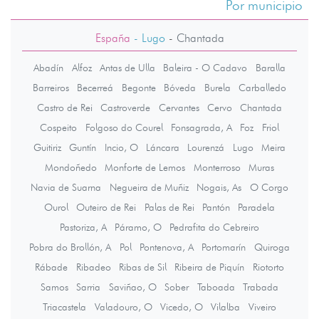
Por municipio
España
- Lugo
-
Chantada
Abadín
Alfoz
Antas de Ulla
Baleira - O Cadavo
Baralla
Barreiros
Becerreá
Begonte
Bóveda
Burela
Carballedo
Castro de Rei
Castroverde
Cervantes
Cervo
Chantada
Cospeito
Folgoso do Courel
Fonsagrada, A
Foz
Friol
Guitiriz
Guntín
Incio, O
Láncara
Lourenzá
Lugo
Meira
Mondoñedo
Monforte de Lemos
Monterroso
Muras
Navia de Suarna
Negueira de Muñiz
Nogais, As
O Corgo
Ourol
Outeiro de Rei
Palas de Rei
Pantón
Paradela
Pastoriza, A
Páramo, O
Pedrafita do Cebreiro
Pobra do Brollón, A
Pol
Pontenova, A
Portomarín
Quiroga
Rábade
Ribadeo
Ribas de Sil
Ribeira de Piquín
Riotorto
Samos
Sarria
Saviñao, O
Sober
Taboada
Trabada
Triacastela
Valadouro, O
Vicedo, O
Vilalba
Viveiro