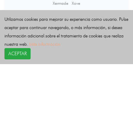
Xermade
Xove
Utilizamos cookies para mejorar su experiencia como usuario. Pulse
Últimas noticias
aceptar para continuar navegando, o más información, si desea
información adicional sobre el tratamiento de cookies que realiza
nuestra web.
Más información
ACEPTAR
COPYRIGHT©
esquelas.es
2026.
Esquelas
Todos los derechos reservados.
Publicar esquelas
Noticias
Política de privacidad
Buscador
Política de Cookies
Condiciones de uso
Contacto