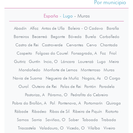
Por municipio
España
- Lugo
-
Muras
Abadín
Alfoz
Antas de Ulla
Baleira - O Cadavo
Baralla
Barreiros
Becerreá
Begonte
Bóveda
Burela
Carballedo
Castro de Rei
Castroverde
Cervantes
Cervo
Chantada
Cospeito
Folgoso do Courel
Fonsagrada, A
Foz
Friol
Guitiriz
Guntín
Incio, O
Láncara
Lourenzá
Lugo
Meira
Mondoñedo
Monforte de Lemos
Monterroso
Muras
Navia de Suarna
Negueira de Muñiz
Nogais, As
O Corgo
Ourol
Outeiro de Rei
Palas de Rei
Pantón
Paradela
Pastoriza, A
Páramo, O
Pedrafita do Cebreiro
Pobra do Brollón, A
Pol
Pontenova, A
Portomarín
Quiroga
Rábade
Ribadeo
Ribas de Sil
Ribeira de Piquín
Riotorto
Samos
Sarria
Saviñao, O
Sober
Taboada
Trabada
Triacastela
Valadouro, O
Vicedo, O
Vilalba
Viveiro