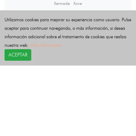
Xermade
Xove
Utilizamos cookies para mejorar su experiencia como usuario. Pulse
Últimas noticias
aceptar para continuar navegando, o más información, si desea
información adicional sobre el tratamiento de cookies que realiza
nuestra web.
Más información
ACEPTAR
COPYRIGHT©
esquelas.es
2026.
Esquelas
Todos los derechos reservados.
Publicar esquelas
Noticias
Política de privacidad
Buscador
Política de Cookies
Condiciones de uso
Contacto