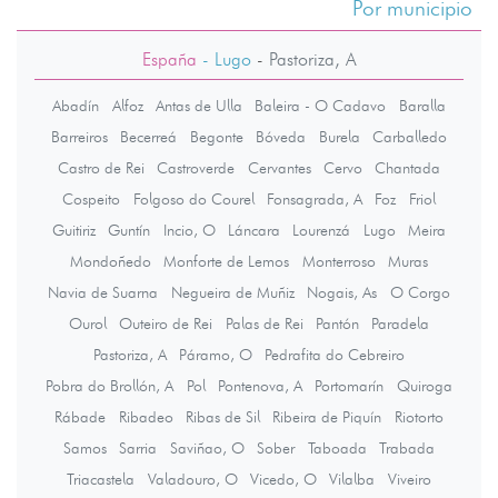
Por municipio
España
- Lugo
-
Pastoriza, A
Abadín
Alfoz
Antas de Ulla
Baleira - O Cadavo
Baralla
Barreiros
Becerreá
Begonte
Bóveda
Burela
Carballedo
Castro de Rei
Castroverde
Cervantes
Cervo
Chantada
Cospeito
Folgoso do Courel
Fonsagrada, A
Foz
Friol
Guitiriz
Guntín
Incio, O
Láncara
Lourenzá
Lugo
Meira
Mondoñedo
Monforte de Lemos
Monterroso
Muras
Navia de Suarna
Negueira de Muñiz
Nogais, As
O Corgo
Ourol
Outeiro de Rei
Palas de Rei
Pantón
Paradela
Pastoriza, A
Páramo, O
Pedrafita do Cebreiro
Pobra do Brollón, A
Pol
Pontenova, A
Portomarín
Quiroga
Rábade
Ribadeo
Ribas de Sil
Ribeira de Piquín
Riotorto
Samos
Sarria
Saviñao, O
Sober
Taboada
Trabada
Triacastela
Valadouro, O
Vicedo, O
Vilalba
Viveiro