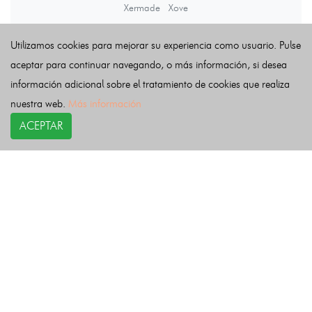
Xermade
Xove
Utilizamos cookies para mejorar su experiencia como usuario. Pulse
Últimas noticias
aceptar para continuar navegando, o más información, si desea
información adicional sobre el tratamiento de cookies que realiza
nuestra web.
Más información
ACEPTAR
COPYRIGHT©
esquelas.es
2026.
Esquelas
Todos los derechos reservados.
Publicar esquelas
Noticias
Política de privacidad
Buscador
Política de Cookies
Condiciones de uso
Contacto