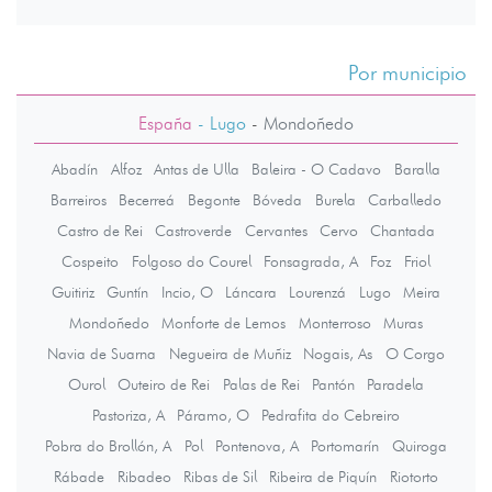
Por municipio
España
- Lugo
-
Mondoñedo
Abadín
Alfoz
Antas de Ulla
Baleira - O Cadavo
Baralla
Barreiros
Becerreá
Begonte
Bóveda
Burela
Carballedo
Castro de Rei
Castroverde
Cervantes
Cervo
Chantada
Cospeito
Folgoso do Courel
Fonsagrada, A
Foz
Friol
Guitiriz
Guntín
Incio, O
Láncara
Lourenzá
Lugo
Meira
Mondoñedo
Monforte de Lemos
Monterroso
Muras
Navia de Suarna
Negueira de Muñiz
Nogais, As
O Corgo
Ourol
Outeiro de Rei
Palas de Rei
Pantón
Paradela
Pastoriza, A
Páramo, O
Pedrafita do Cebreiro
Pobra do Brollón, A
Pol
Pontenova, A
Portomarín
Quiroga
Rábade
Ribadeo
Ribas de Sil
Ribeira de Piquín
Riotorto