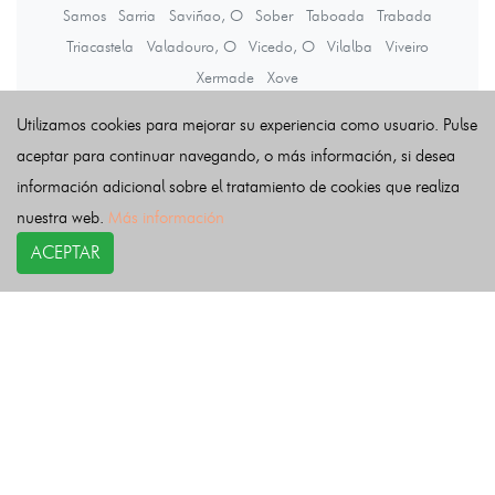
Samos
Sarria
Saviñao, O
Sober
Taboada
Trabada
Triacastela
Valadouro, O
Vicedo, O
Vilalba
Viveiro
Xermade
Xove
Utilizamos cookies para mejorar su experiencia como usuario. Pulse
Últimas noticias
aceptar para continuar navegando, o más información, si desea
información adicional sobre el tratamiento de cookies que realiza
nuestra web.
Más información
ACEPTAR
COPYRIGHT©
esquelas.es
2026.
Esquelas
Todos los derechos reservados.
Publicar esquelas
Noticias
Política de privacidad
Buscador
Política de Cookies
Condiciones de uso