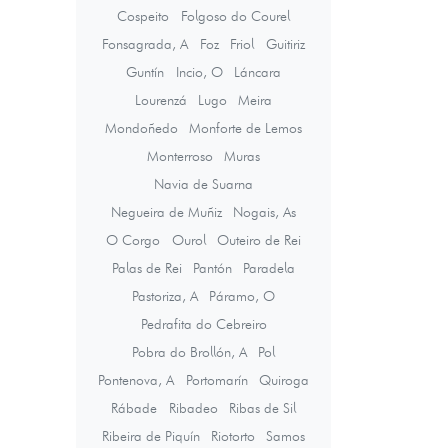
Cospeito
Folgoso do Courel
Fonsagrada, A
Foz
Friol
Guitiriz
Guntín
Incio, O
Láncara
Lourenzá
Lugo
Meira
Mondoñedo
Monforte de Lemos
Monterroso
Muras
Navia de Suarna
Negueira de Muñiz
Nogais, As
O Corgo
Ourol
Outeiro de Rei
Palas de Rei
Pantón
Paradela
Pastoriza, A
Páramo, O
Pedrafita do Cebreiro
Pobra do Brollón, A
Pol
Pontenova, A
Portomarín
Quiroga
Rábade
Ribadeo
Ribas de Sil
Ribeira de Piquín
Riotorto
Samos