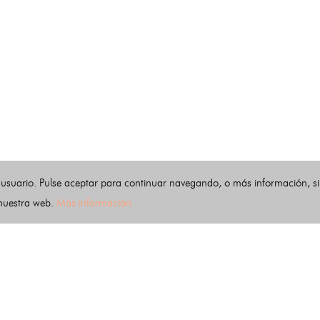
 usuario. Pulse aceptar para continuar navegando, o más información, s
 nuestra web.
Más información