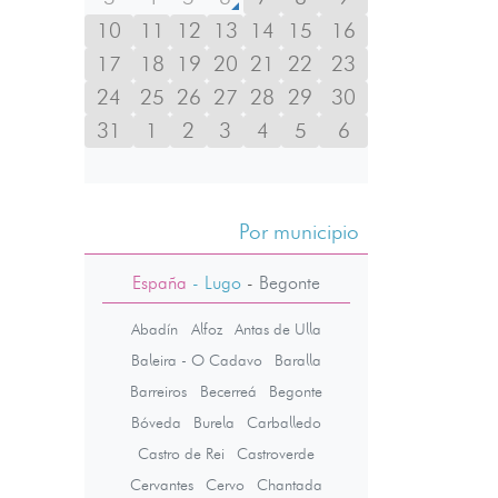
10
11
12
13
14
15
16
17
18
19
20
21
22
23
24
25
26
27
28
29
30
31
1
2
3
4
5
6
Por municipio
España
- Lugo
-
Begonte
Abadín
Alfoz
Antas de Ulla
Baleira - O Cadavo
Baralla
Barreiros
Becerreá
Begonte
Bóveda
Burela
Carballedo
Castro de Rei
Castroverde
Cervantes
Cervo
Chantada