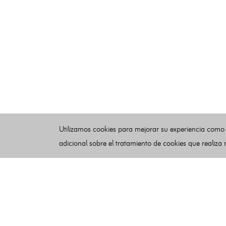
Utilizamos cookies para mejorar su experiencia como
adicional sobre el tratamiento de cookies que realiza
Esquelas
Publicar esquelas
Noticias
Buscador