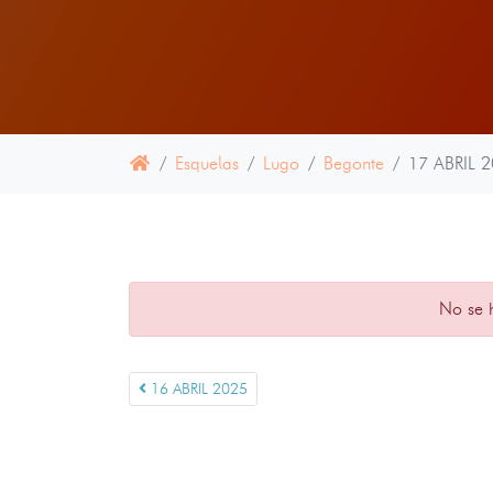
Esquelas
Lugo
Begonte
17 ABRIL 
No se 
16 ABRIL 2025