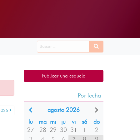
Publicar una esquela
Por fecha
agosto 2026
 2025
lu
ma
mi
ju
vi
sá
do
27
28
29
30
31
1
2
3
4
5
6
7
8
9