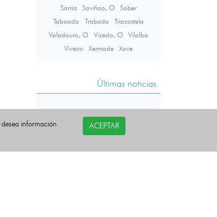
Sarria
Saviñao, O
Sober
Taboada
Trabada
Triacastela
Valadouro, O
Vicedo, O
Vilalba
Viveiro
Xermade
Xove
Últimas noticias
i desea información
ACEPTAR
COPYRIGHT©
esquelas.es
2026.
Todos los derechos reservados.
Política de privacidad
Política de Cookies