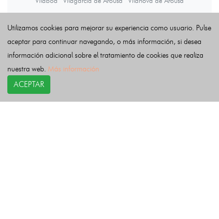
Vilaboa
Vilagarcía de Arousa
Vilanova de Arousa
Utilizamos cookies para mejorar su experiencia como usuario. Pulse
Últimas noticias
aceptar para continuar navegando, o más información, si desea
información adicional sobre el tratamiento de cookies que realiza
nuestra web.
Más información
ACEPTAR
COPYRIGHT©
esquelas.es
2026.
Esquelas
Todos los derechos reservados.
Publicar esquelas
Noticias
Política de privacidad
Buscador
Política de Cookies
Condiciones de uso
Contacto