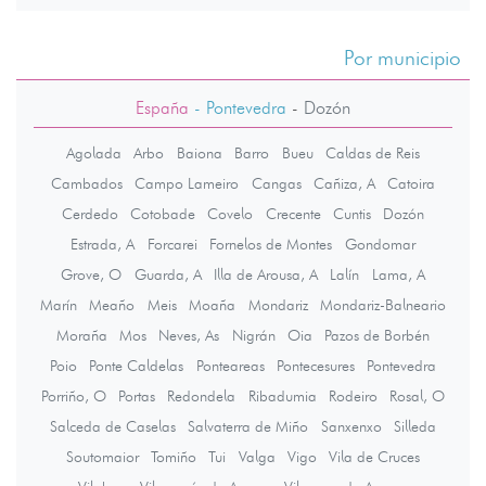
Por municipio
España
- Pontevedra
-
Dozón
Agolada
Arbo
Baiona
Barro
Bueu
Caldas de Reis
Cambados
Campo Lameiro
Cangas
Cañiza, A
Catoira
Cerdedo
Cotobade
Covelo
Crecente
Cuntis
Dozón
Estrada, A
Forcarei
Fornelos de Montes
Gondomar
Grove, O
Guarda, A
Illa de Arousa, A
Lalín
Lama, A
Marín
Meaño
Meis
Moaña
Mondariz
Mondariz-Balneario
Moraña
Mos
Neves, As
Nigrán
Oia
Pazos de Borbén
Poio
Ponte Caldelas
Ponteareas
Pontecesures
Pontevedra
Porriño, O
Portas
Redondela
Ribadumia
Rodeiro
Rosal, O
Salceda de Caselas
Salvaterra de Miño
Sanxenxo
Silleda
Soutomaior
Tomiño
Tui
Valga
Vigo
Vila de Cruces