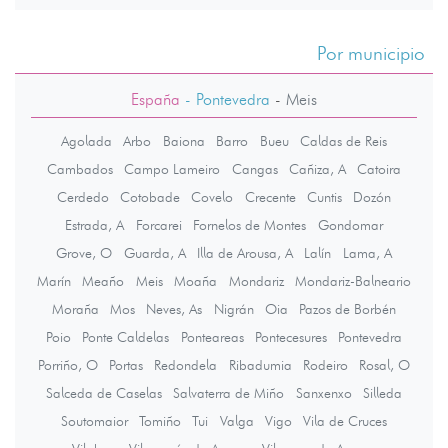
Por municipio
España
- Pontevedra
-
Meis
Agolada
Arbo
Baiona
Barro
Bueu
Caldas de Reis
Cambados
Campo Lameiro
Cangas
Cañiza, A
Catoira
Cerdedo
Cotobade
Covelo
Crecente
Cuntis
Dozón
Estrada, A
Forcarei
Fornelos de Montes
Gondomar
Grove, O
Guarda, A
Illa de Arousa, A
Lalín
Lama, A
Marín
Meaño
Meis
Moaña
Mondariz
Mondariz-Balneario
Moraña
Mos
Neves, As
Nigrán
Oia
Pazos de Borbén
Poio
Ponte Caldelas
Ponteareas
Pontecesures
Pontevedra
Porriño, O
Portas
Redondela
Ribadumia
Rodeiro
Rosal, O
Salceda de Caselas
Salvaterra de Miño
Sanxenxo
Silleda
Soutomaior
Tomiño
Tui
Valga
Vigo
Vila de Cruces