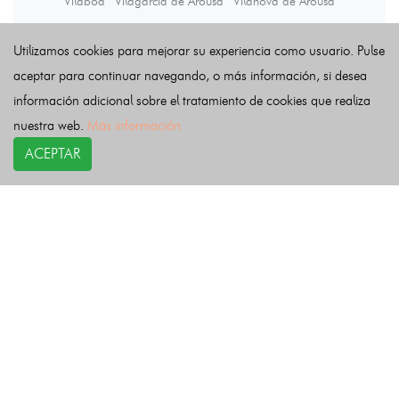
Vilaboa
Vilagarcía de Arousa
Vilanova de Arousa
Utilizamos cookies para mejorar su experiencia como usuario. Pulse
Últimas noticias
aceptar para continuar navegando, o más información, si desea
información adicional sobre el tratamiento de cookies que realiza
nuestra web.
Más información
ACEPTAR
COPYRIGHT©
esquelas.es
2026.
Esquelas
Todos los derechos reservados.
Publicar esquelas
Noticias
Política de privacidad
Buscador
Política de Cookies
Condiciones de uso
Contacto