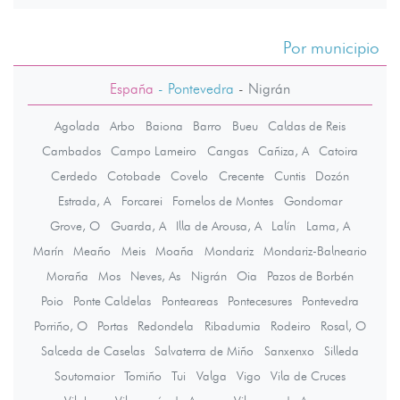
Por municipio
España
- Pontevedra
-
Nigrán
Agolada
Arbo
Baiona
Barro
Bueu
Caldas de Reis
Cambados
Campo Lameiro
Cangas
Cañiza, A
Catoira
Cerdedo
Cotobade
Covelo
Crecente
Cuntis
Dozón
Estrada, A
Forcarei
Fornelos de Montes
Gondomar
Grove, O
Guarda, A
Illa de Arousa, A
Lalín
Lama, A
Marín
Meaño
Meis
Moaña
Mondariz
Mondariz-Balneario
Moraña
Mos
Neves, As
Nigrán
Oia
Pazos de Borbén
Poio
Ponte Caldelas
Ponteareas
Pontecesures
Pontevedra
Porriño, O
Portas
Redondela
Ribadumia
Rodeiro
Rosal, O
Salceda de Caselas
Salvaterra de Miño
Sanxenxo
Silleda
Soutomaior
Tomiño
Tui
Valga
Vigo
Vila de Cruces