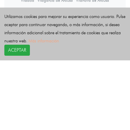
Vilaboa
Vilagarcía de Arousa
Vilanova de Arousa
Utilizamos cookies para mejorar su experiencia como usuario. Pulse
Últimas noticias
aceptar para continuar navegando, o más información, si desea
información adicional sobre el tratamiento de cookies que realiza
nuestra web.
Más información
ACEPTAR
COPYRIGHT©
esquelas.es
2026.
Esquelas
Todos los derechos reservados.
Publicar esquelas
Noticias
Política de privacidad
Buscador
Política de Cookies
Condiciones de uso
Contacto