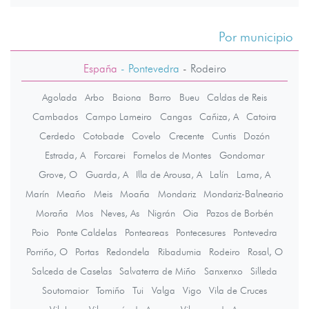
Por municipio
España
- Pontevedra
-
Rodeiro
Agolada
Arbo
Baiona
Barro
Bueu
Caldas de Reis
Cambados
Campo Lameiro
Cangas
Cañiza, A
Catoira
Cerdedo
Cotobade
Covelo
Crecente
Cuntis
Dozón
Estrada, A
Forcarei
Fornelos de Montes
Gondomar
Grove, O
Guarda, A
Illa de Arousa, A
Lalín
Lama, A
Marín
Meaño
Meis
Moaña
Mondariz
Mondariz-Balneario
Moraña
Mos
Neves, As
Nigrán
Oia
Pazos de Borbén
Poio
Ponte Caldelas
Ponteareas
Pontecesures
Pontevedra
Porriño, O
Portas
Redondela
Ribadumia
Rodeiro
Rosal, O
Salceda de Caselas
Salvaterra de Miño
Sanxenxo
Silleda
Soutomaior
Tomiño
Tui
Valga
Vigo
Vila de Cruces