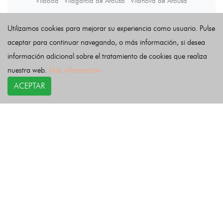
Vilaboa
Vilagarcía de Arousa
Vilanova de Arousa
Utilizamos cookies para mejorar su experiencia como usuario. Pulse
Últimas noticias
aceptar para continuar navegando, o más información, si desea
información adicional sobre el tratamiento de cookies que realiza
nuestra web.
Más información
ACEPTAR
COPYRIGHT©
esquelas.es
2026.
Esquelas
Todos los derechos reservados.
Publicar esquelas
Noticias
Política de privacidad
Buscador
Política de Cookies
Condiciones de uso
Contacto