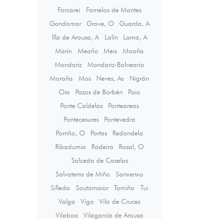
Forcarei
Fornelos de Montes
Gondomar
Grove, O
Guarda, A
Illa de Arousa, A
Lalín
Lama, A
Marín
Meaño
Meis
Moaña
Mondariz
Mondariz-Balneario
Moraña
Mos
Neves, As
Nigrán
Oia
Pazos de Borbén
Poio
Ponte Caldelas
Ponteareas
Pontecesures
Pontevedra
Porriño, O
Portas
Redondela
Ribadumia
Rodeiro
Rosal, O
Salceda de Caselas
Salvaterra de Miño
Sanxenxo
Silleda
Soutomaior
Tomiño
Tui
Valga
Vigo
Vila de Cruces
Vilaboa
Vilagarcía de Arousa