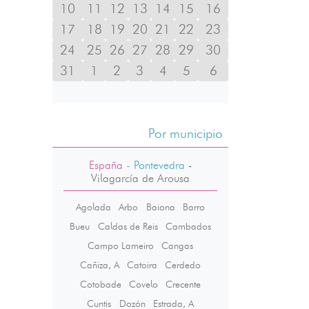
10
11
12
13
14
15
16
17
18
19
20
21
22
23
24
25
26
27
28
29
30
31
1
2
3
4
5
6
Por municipio
España
- Pontevedra
-
Vilagarcía de Arousa
Agolada
Arbo
Baiona
Barro
Bueu
Caldas de Reis
Cambados
Campo Lameiro
Cangas
Cañiza, A
Catoira
Cerdedo
Cotobade
Covelo
Crecente
Cuntis
Dozón
Estrada, A