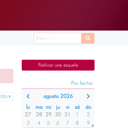
Publicar una esquela
Por fecha
agosto 2026
 2025
lu
ma
mi
ju
vi
sá
do
27
28
29
30
31
1
2
3
4
5
6
7
8
9