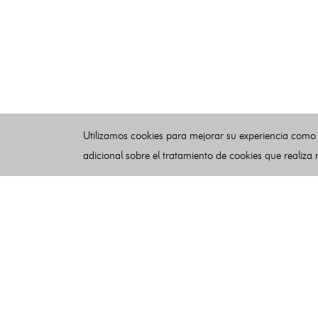
Utilizamos cookies para mejorar su experiencia como
adicional sobre el tratamiento de cookies que realiza
Esquelas
Publicar esquelas
Noticias
Buscador
Condiciones de uso
Contacto