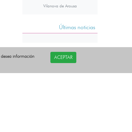
Vilanova de Arousa
Últimas noticias
i desea información
ACEPTAR
COPYRIGHT©
esquelas.es
2026.
Todos los derechos reservados.
Política de privacidad
Política de Cookies