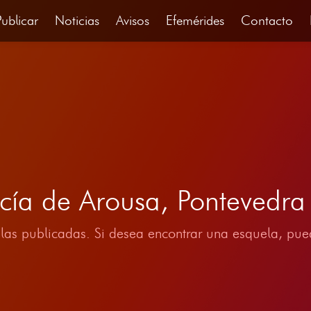
Publicar
Noticias
Avisos
Efemérides
Contacto
rcía de Arousa, Pontevedr
las publicadas. Si desea encontrar una esquela, pued