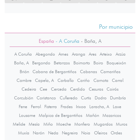
Por municipio
España
- A Coruña
-
Baña, A
A Coruña
Abegondo
Ames
Aranga
Ares
Arteixo
Arzúa
Baña, A
Bergondo
Betanzos
Boimorto
Boiro
Boqueixón
Brión
Cabana de Bergantiños
Cabanas
Camariñas
Cambre
Capela, A
Carballo
Cariño
Carnota
Carral
Cedeira
Cee
Cerceda
Cerdido
Cesuras
Coirós
Corcubión
Coristanco
Culleredo
Curtis
Dodro
Dumbría
Fene
Ferrol
Fisterra
Frades
Irixoa
Laracha, A
Laxe
Lousame
Malpica de Bergantiños
Mañón
Mazaricos
Melide
Mesía
Miño
Moeche
Monfero
Mugardos
Muros
Muxía
Narón
Neda
Negreira
Noia
Oleiros
Ordes