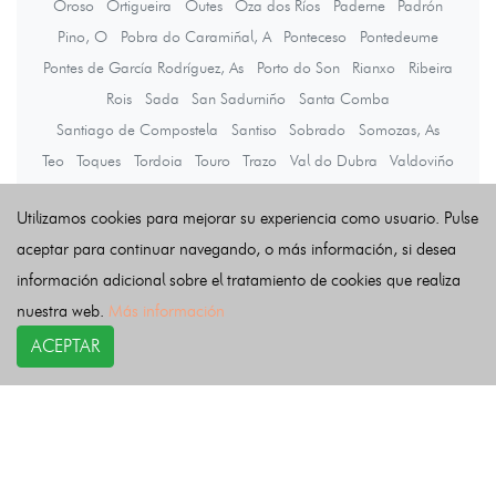
Oroso
Ortigueira
Outes
Oza dos Ríos
Paderne
Padrón
Pino, O
Pobra do Caramiñal, A
Ponteceso
Pontedeume
Pontes de García Rodríguez, As
Porto do Son
Rianxo
Ribeira
Rois
Sada
San Sadurniño
Santa Comba
Santiago de Compostela
Santiso
Sobrado
Somozas, As
Teo
Toques
Tordoia
Touro
Trazo
Val do Dubra
Valdoviño
Vedra
Vilarmaior
Vilasantar
Vimianzo
Zas
Utilizamos cookies para mejorar su experiencia como usuario. Pulse
aceptar para continuar navegando, o más información, si desea
Últimas noticias
información adicional sobre el tratamiento de cookies que realiza
nuestra web.
Más información
ACEPTAR
COPYRIGHT©
esquelas.es
2026.
Esquelas