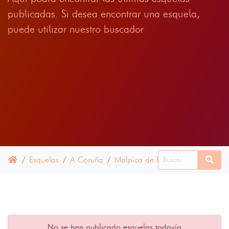
publicadas. Si desea encontrar una esquela,
puede utilizar nuestro buscador
Esquelas
A Coruña
Malpica de Bergantiños
17 E
No se han publicado esquelas todavía