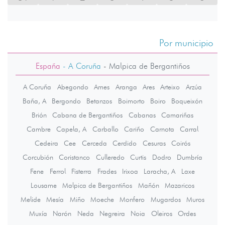
Por municipio
España
- A Coruña
-
Malpica de Bergantiños
A Coruña
Abegondo
Ames
Aranga
Ares
Arteixo
Arzúa
Baña, A
Bergondo
Betanzos
Boimorto
Boiro
Boqueixón
Brión
Cabana de Bergantiños
Cabanas
Camariñas
Cambre
Capela, A
Carballo
Cariño
Carnota
Carral
Cedeira
Cee
Cerceda
Cerdido
Cesuras
Coirós
Corcubión
Coristanco
Culleredo
Curtis
Dodro
Dumbría
Fene
Ferrol
Fisterra
Frades
Irixoa
Laracha, A
Laxe
Lousame
Malpica de Bergantiños
Mañón
Mazaricos
Melide
Mesía
Miño
Moeche
Monfero
Mugardos
Muros
Muxía
Narón
Neda
Negreira
Noia
Oleiros
Ordes