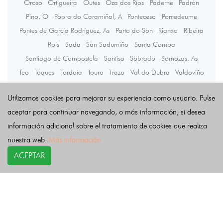
Oroso
Ortigueira
Outes
Oza dos Ríos
Paderne
Padrón
Pino, O
Pobra do Caramiñal, A
Ponteceso
Pontedeume
Pontes de García Rodríguez, As
Porto do Son
Rianxo
Ribeira
Rois
Sada
San Sadurniño
Santa Comba
Santiago de Compostela
Santiso
Sobrado
Somozas, As
Teo
Toques
Tordoia
Touro
Trazo
Val do Dubra
Valdoviño
Vedra
Vilarmaior
Vilasantar
Vimianzo
Zas
Utilizamos cookies para mejorar su experiencia como usuario. Pulse
aceptar para continuar navegando, o más información, si desea
Últimas noticias
información adicional sobre el tratamiento de cookies que realiza
nuestra web.
Más información
ACEPTAR
COPYRIGHT©
esquelas.es
2026.
Esquelas