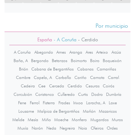
Por municipio
España
- A Coruña
-
Cerdido
A Coruña
Abegondo
Ames
Aranga
Ares
Arteixo
Arzúa
Baña, A
Bergondo
Betanzos
Boimorto
Boiro
Boqueixón
Brión
Cabana de Bergantiños
Cabanas
Camariñas
Cambre
Capela, A
Carballo
Cariño
Carnota
Carral
Cedeira
Cee
Cerceda
Cerdido
Cesuras
Coirós
Corcubión
Coristanco
Culleredo
Curtis
Dodro
Dumbría
Fene
Ferrol
Fisterra
Frades
Irixoa
Laracha, A
Laxe
Lousame
Malpica de Bergantiños
Mañón
Mazaricos
Melide
Mesía
Miño
Moeche
Monfero
Mugardos
Muros
Muxía
Narón
Neda
Negreira
Noia
Oleiros
Ordes