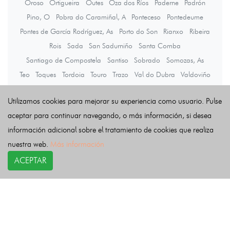
Oroso
Ortigueira
Outes
Oza dos Ríos
Paderne
Padrón
Pino, O
Pobra do Caramiñal, A
Ponteceso
Pontedeume
Pontes de García Rodríguez, As
Porto do Son
Rianxo
Ribeira
Rois
Sada
San Sadurniño
Santa Comba
Santiago de Compostela
Santiso
Sobrado
Somozas, As
Teo
Toques
Tordoia
Touro
Trazo
Val do Dubra
Valdoviño
Vedra
Vilarmaior
Vilasantar
Vimianzo
Zas
Utilizamos cookies para mejorar su experiencia como usuario. Pulse
aceptar para continuar navegando, o más información, si desea
Últimas noticias
información adicional sobre el tratamiento de cookies que realiza
nuestra web.
Más información
ACEPTAR
COPYRIGHT©
esquelas.es
2026.
Esquelas